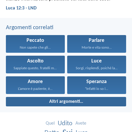
Luca 12:3 - LND
Argomenti correlati
Peccato
Parlare
Non sapete che gli...
Morte e vita sono...
Ascolto
Luce
Sappiate questo, fratelli miei...
Sorgi, risplendi, poiché la...
Amore
Speranza
L’amore è paziente, è...
“Infatti io so i...
Altri argomenti…
Udito
Quel
Avete