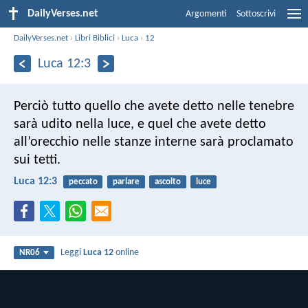
DailyVerses.net
Argomenti
Sottoscrivi
DailyVerses.net
›
Libri Biblici
›
Luca
›
12
Luca 12:3
Perciò tutto quello che avete detto nelle tenebre
sarà udito nella luce, e quel che avete detto
all’orecchio nelle stanze interne sarà proclamato
sui tetti.
Luca 12:3
peccato
parlare
ascolto
luce
Leggi
Luca 12
online
NR06