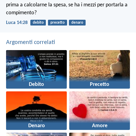
prima a calcolarne la spesa, se ha i mezzi per portarla a
compimento?
Luca 14:28
debito
precetto
denaro
Argomenti correlati
Debito
Precetto
Denaro
Amore