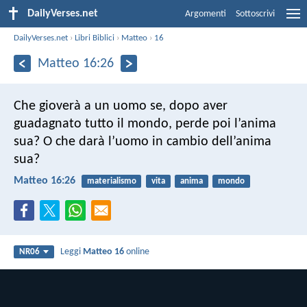
DailyVerses.net
Argomenti
Sottoscrivi
DailyVerses.net
›
Libri Biblici
›
Matteo
›
16
Matteo 16:26
Che gioverà a un uomo se, dopo aver
guadagnato tutto il mondo, perde poi l’anima
sua? O che darà l’uomo in cambio dell’anima
sua?
Matteo 16:26
materialismo
vita
anima
mondo
Leggi
Matteo 16
online
NR06