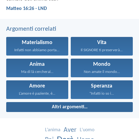
Matteo 16:26 - LND
Argomenti correlati
Materialismo
Vita
Infatti non abbiamo portato...
Il SIGNORE ti preserverà...
Anima
Mondo
Ma di là cercherai...
Non amate il mondo...
Amore
Speranza
L’amore è paziente, è...
“Infatti io so i...
Altri argomenti…
Aver
L’anima
L’uomo