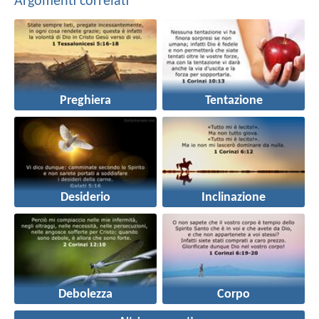
Argomenti correlati
Preghiera
Tentazione
Desiderio
Inclinazione
Debolezza
Corpo