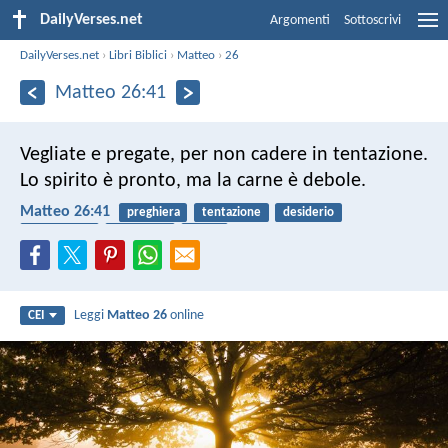
DailyVerses.net
Argomenti
Sottoscrivi
DailyVerses.net
›
Libri Biblici
›
Matteo
›
26
Matteo 26:41
Vegliate e pregate, per non cadere in tentazione.
Lo spirito è pronto, ma la carne è debole.
Matteo 26:41
preghiera
tentazione
desiderio
inclinazione
debolezza
corpo
Leggi
Matteo 26
online
CEI