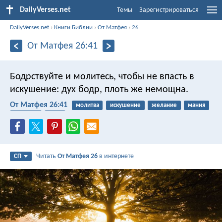
DailyVerses.net
Темы
Зарегистрироваться
DailyVerses.net
›
Книги Библии
›
От Матфея
›
26
От Матфея 26:41
Бодрствуйте и молитесь, чтобы не впасть в
искушение: дух бодр, плоть же немощна.
От Матфея 26:41
молитва
искушение
желание
мания
слабость
тело
Читать
От Матфея 26
в интернете
СП