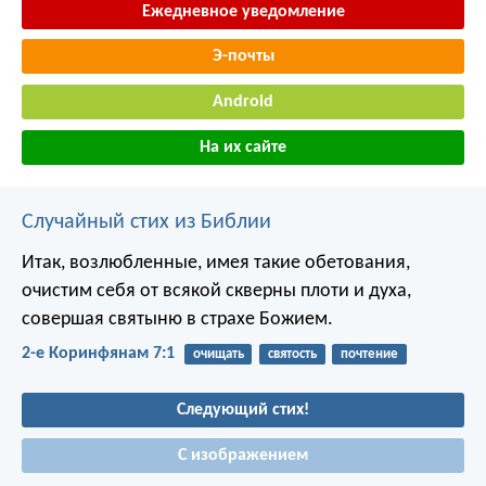
Ежедневное уведомление
Э-почты
Android
На их сайте
Случайный стих из Библии
Итак, возлюбленные, имея такие обетования,
очистим себя от всякой скверны плоти и духа,
совершая святыню в страхе Божием.
2-е Коринфянам 7:1
очищать
святость
почтение
Следующий стих!
С изображением