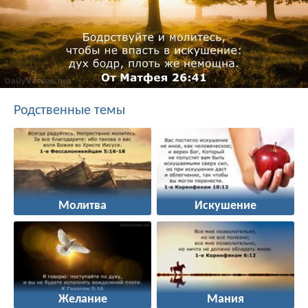
Родственные темы
Молитва
Искушение
Желание
Мания