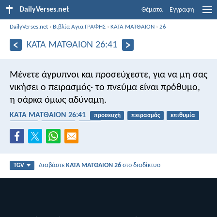
DailyVerses.net
Θέματα
Εγγραφή
DailyVerses.net
›
Βιβλία Αγια ΓΡΑΦΗΣ
›
ΚΑΤΑ ΜΑΤΘΑΙΟΝ
›
26
ΚΑΤΑ ΜΑΤΘΑΙΟΝ 26:41
Μένετε άγρυπνοι και προσεύχεστε, για να μη σας
νικήσει ο πειρασμός· το πνεύμα είναι πρόθυμο,
η σάρκα όμως αδύναμη.
ΚΑΤΑ ΜΑΤΘΑΙΟΝ 26:41
προσευχή
πειρασμός
επιθυμία
εθισμός
αδυναμία
σώμα
Διαβάστε
ΚΑΤΑ ΜΑΤΘΑΙΟΝ 26
στο διαδίκτυο
TGV