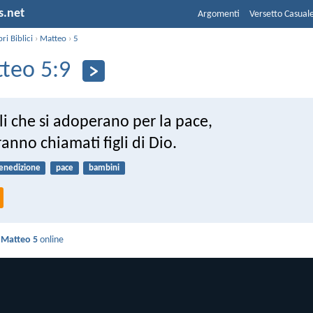
s.net
Argomenti
Versetto Casual
bri Biblici
›
Matteo
›
5
teo 5:9
li che si adoperano per la pace,
anno chiamati figli di Dio.
enedizione
pace
bambini
i
Matteo 5
online