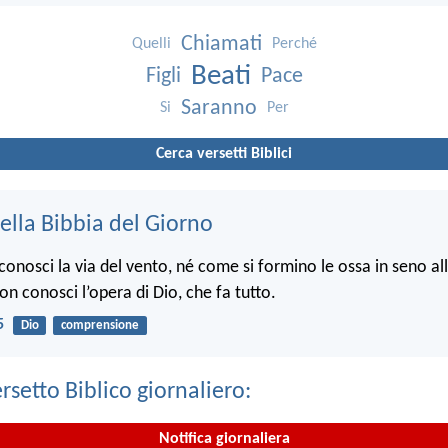
Chiamati
Quelli
Perché
Beati
Figli
Pace
Saranno
Si
Per
Cerca versetti Biblici
ella Bibbia del Giorno
onosci la via del vento, né come si formino le ossa in seno a
non conosci l’opera di Dio, che fa tutto.
5
Dio
comprensione
ersetto Biblico giornaliero:
Notifica giornaliera