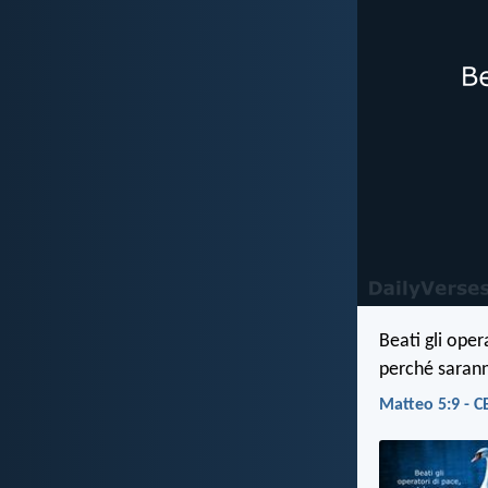
Beati gli oper
perché saranno
Matteo 5:9 - C