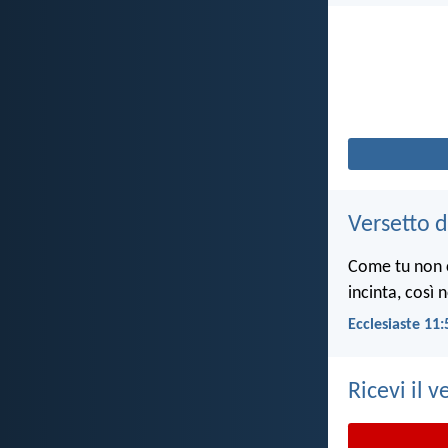
Versetto d
Come tu non c
incinta, così 
Ecclesiaste 11:
Ricevi il v