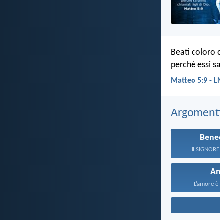
Beati coloro 
perché essi sa
Matteo 5:9 - 
Argomenti 
Bene
Il SIGNORE 
A
L’amore è 