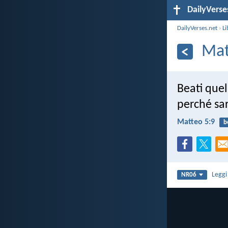
DailyVerse
DailyVerses.net
›
Li
Mat
Beati quel
perché sar
Matteo 5:9
b
Legg
NR06