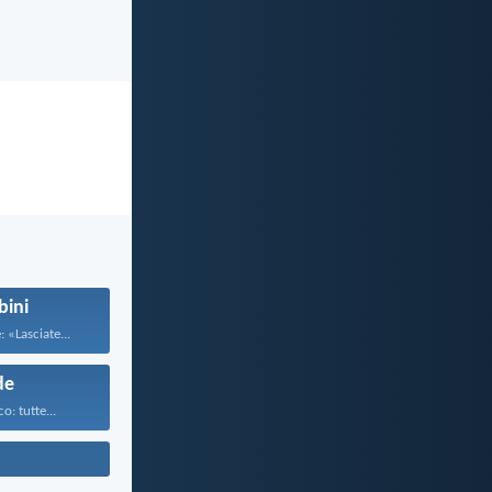
ini
 «Lasciate...
de
o: tutte...