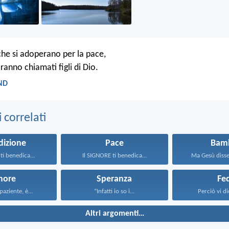
che si adoperano per la pace,
ranno chiamati figli di Dio.
LND
correlati
dizione
Pace
Bamb
ti benedica...
Il SIGNORE ti benedica...
Ma Gesù disse:
more
Speranza
Fe
paziente, è...
“Infatti io so i...
Perciò vi dic
Altri argomenti…