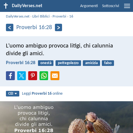
DailyVerses.net
Argomenti
Sottoscrivi
DailyVerses.net
›
Libri Biblici
›
Proverbi
›
16
Proverbi 16:28
L'uomo ambiguo provoca litigi,
chi calunnia
divide gli amici.
Proverbi 16:28
onestà
pettegolezzo
amicizia
falso
Leggi
Proverbi 16
online
CEI