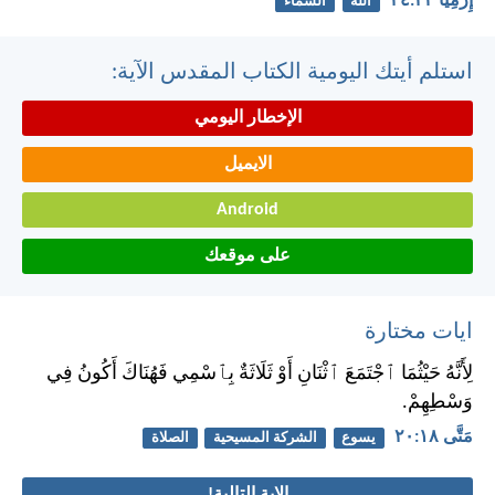
إِرْمِيَا ٢٣:‏٢٤
الله
السماء
استلم أيتك اليومية الكتاب المقدس الآية:
الإخطار اليومي
الايميل
Android
على موقعك
ايات مختارة
لِأَنَّهُ حَيْثُمَا ٱجْتَمَعَ ٱثْنَانِ أَوْ ثَلَاثَةٌ بِٱسْمِي فَهُنَاكَ أَكُونُ فِي
وَسْطِهِمْ.
مَتَّى ١٨:‏٢٠
يسوع
الشركة المسيحية
الصلاة