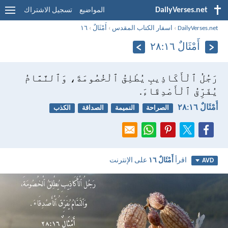
DailyVerses.net
المواضيع
تسجيل الاشتراك
DailyVerses.net
›
اسفار الكتاب المقدس
›
أَمْثَالٌ
›
١٦
أَمْثَالٌ ١٦:‏٢٨
رَجُلُ ٱلْأَكَاذِيبِ يُطْلِقُ ٱلْخُصُومَةَ، وَٱلنَّمَّامُ
يُفَرِّقُ ٱلْأَصْدِقَاءَ.
أَمْثَالٌ ١٦:‏٢٨
الصراحة
النميمة
الصداقة
الكذب
اقرأ
أَمْثَالٌ ١٦
على الإنترنت
AVD