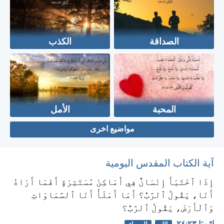
الصداقة
الكذب
المحبة
الأمل
مواضيع اخرى
آية الكتاب المقدس اليومية
إِذَا ٱخْتَبَأَ إِنْسَانٌ فِي أَمَاكِنَ مُسْتَتِرَةٍ أَفَمَا أَرَاهُ
أَنَا، يَقُولُ ٱلرَّبُّ؟ أَمَا أَمْلَأُ أَنَا ٱلسَّمَاوَاتِ
وَٱلْأَرْضَ، يَقُولُ ٱلرَّبُّ؟