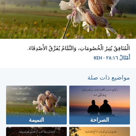
الْمُنَافِقُ يُثِيرُ الْخُصُومَاتِ، وَالنَّمَّامُ يُفَرِّقُ الأَصْدِقَاءَ.
أَمْثَالٌ ١٦:‏٢٨ - KEH
مواضيع ذات صلة
الصراحة
النميمة