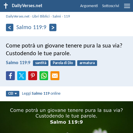
DailyVerses.net
Argomenti
Sottoscrivi
DailyVerses.net
›
Libri Biblici
›
Salmi
›
119
Salmo 119:9
Come potrà un giovane tenere pura la sua via?
Custodendo le tue parole.
Salmo 119:9
santità
Parola di Dio
armatura
Leggi
Salmo 119
online
CEI