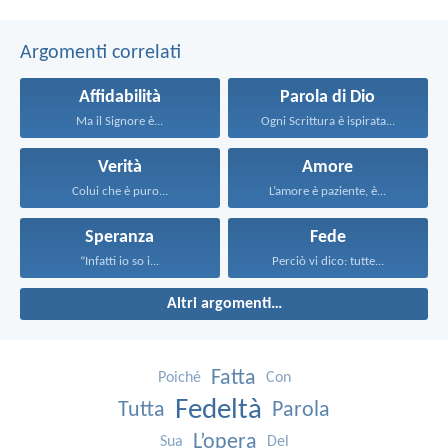
Argomenti correlati
Affidabilità
Parola di Dio
Ma il Signore è...
Ogni Scrittura è ispirata...
Verità
Amore
Colui che è puro...
L’amore è paziente, è...
Speranza
Fede
“Infatti io so i...
Perciò vi dico: tutte...
Altri argomenti…
Fatta
Poiché
Con
Fedeltà
Tutta
Parola
L’opera
Sua
Del