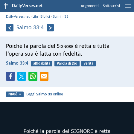
DailyVerses.net
Argomenti
Sottoscrivi
DailyVerses.net
›
Libri Biblici
›
Salmi
›
33
Salmo 33:4
Poiché la parola del S
ignore
è retta
e tutta
l’opera sua è fatta con fedeltà.
Salmo 33:4
affidabilità
Parola di Dio
verità
Leggi
Salmo 33
online
NR06