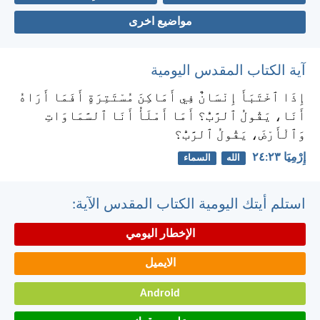
مواضيع اخرى
آية الكتاب المقدس اليومية
إِذَا ٱخْتَبَأَ إِنْسَانٌ فِي أَمَاكِنَ مُسْتَتِرَةٍ أَفَمَا أَرَاهُ
أَنَا، يَقُولُ ٱلرَّبُّ؟ أَمَا أَمْلَأُ أَنَا ٱلسَّمَاوَاتِ
وَٱلْأَرْضَ، يَقُولُ ٱلرَّبُّ؟
إِرْمِيَا ٢٣:‏٢٤
الله
السماء
استلم أيتك اليومية الكتاب المقدس الآية:
الإخطار اليومي
الايميل
Android