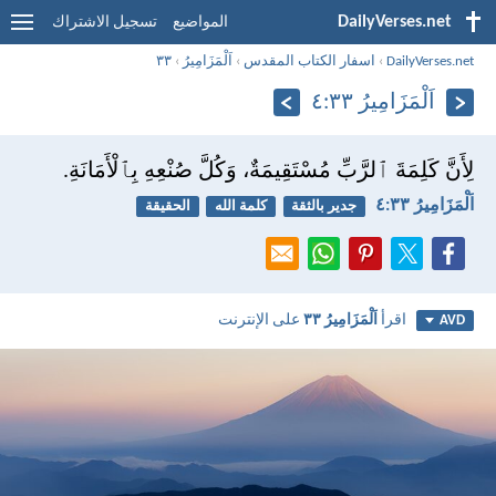
DailyVerses.net
المواضيع
تسجيل الاشتراك
DailyVerses.net
›
اسفار الكتاب المقدس
›
اَلْمَزَامِيرُ
›
٣٣
اَلْمَزَامِيرُ ٣٣:‏٤
لِأَنَّ كَلِمَةَ ٱلرَّبِّ مُسْتَقِيمَةٌ، وَكُلَّ صُنْعِهِ بِٱلْأَمَانَةِ.
اَلْمَزَامِيرُ ٣٣:‏٤
جدير بالثقة
كلمة الله
الحقيقة
اقرأ
اَلْمَزَامِيرُ ٣٣
على الإنترنت
AVD