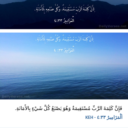
فَإِنَّ كَلِمَةَ الرَّبِّ مُسْتَقِيمَةٌ وَهُوَ يَصْنَعُ كُلَّ شَيْءٍ بِالأَمَانَةِ.
اَلْمَزَامِيرُ ٣٣:‏٤ - KEH