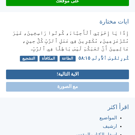
على موقعك
ايات مختارة
إِذًا يَا إِخْوَتِي ٱلْأَحِبَّاءَ، كُونُوا رَاسِخِينَ، غَيْرَ
مُتَزَعْزِعِينَ، مُكْثِرِينَ فِي عَمَلِ ٱلرَّبِّ كُلَّ حِينٍ،
عَالِمِينَ أَنَّ تَعَبَكُمْ لَيْسَ بَاطِلًا فِي ٱلرَّبِّ.
كُورِنْثُوسَ ٱلأُولَى ١٥:‏٥٨
الطاعة
المكافأة
التشجيع
الاية التالية!
مع الصورة
اقرأ اكثر
المواضيع
ارشيف