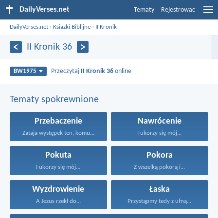
DailyVerses.net
Tematy
Rejestrowac
DailyVerses.net
›
Ksiazki Biblijne
›
II Kronik
II Kronik 36
Przeczytaj
II Kronik 36
online
BW1975
Tematy spokrewnione
Przebaczenie
Nawrócenie
Zataja występek ten, komu...
I ukorzy się mój...
Pokuta
Pokora
I ukorzy się mój...
Z wszelką pokorą i...
Wyzdrowienie
Łaska
A Jezus rzekł do...
Przystąpmy tedy z ufną...