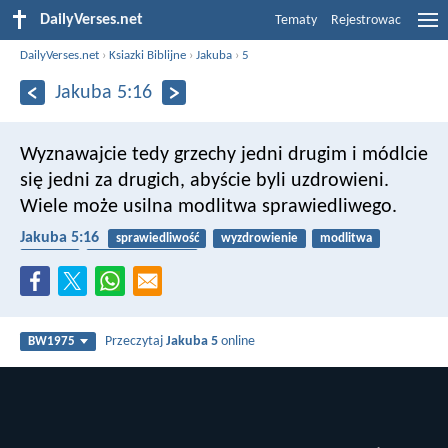
DailyVerses.net
Tematy
Rejestrowac
DailyVerses.net
›
Ksiazki Biblijne
›
Jakuba
›
5
Jakuba 5:16
Wyznawajcie tedy grzechy jedni drugim i módlcie
się jedni za drugich, abyście byli uzdrowieni.
Wiele może usilna modlitwa sprawiedliwego.
Jakuba 5:16
sprawiedliwość
wyzdrowienie
modlitwa
choroba
wyznanie grzechu
Przeczytaj
Jakuba 5
online
BW1975