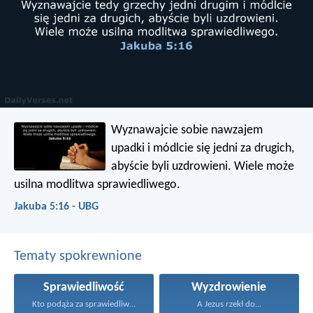
Wyznawajcie sobie nawzajem
upadki i módlcie się jedni za drugich,
abyście byli uzdrowieni. Wiele może
usilna modlitwa sprawiedliwego.
Jakuba 5:16 - UBG
Tematy spokrewnione
Sprawiedliwość
Wyzdrowienie
Kto podąża za sprawiedliwością...
A Jezus rzekł do...