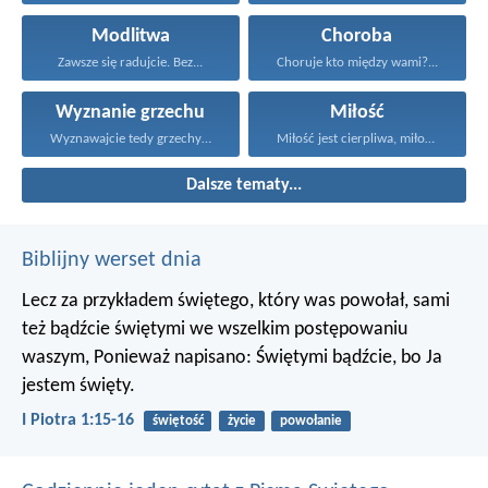
Modlitwa
Choroba
Zawsze się radujcie. Bez...
Choruje kto między wami?...
Wyznanie grzechu
Miłość
Wyznawajcie tedy grzechy jedni...
Miłość jest cierpliwa, miłość...
Dalsze tematy...
Biblijny werset dnia
Lecz za przykładem świętego, który was powołał, sami
też bądźcie świętymi we wszelkim postępowaniu
waszym, Ponieważ napisano: Świętymi bądźcie, bo Ja
jestem święty.
I Piotra 1:15-16
świętość
życie
powołanie