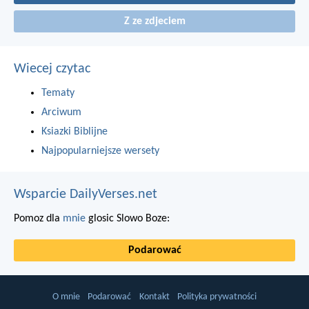
Z ze zdjeciem
Wiecej czytac
Tematy
Arciwum
Ksiazki Biblijne
Najpopularniejsze wersety
Wsparcie DailyVerses.net
Pomoz dla
mnie
glosic Slowo Boze:
Podarować
O mnie
Podarować
Kontakt
Polityka prywatności