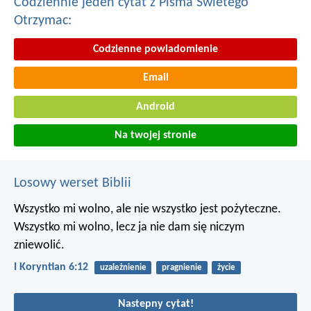
Codziennie jeden cytat z Pisma Swietego
Otrzymac:
Codzienne powiadomienie
Email
Android
Na twojej stronie
Losowy werset Biblii
Wszystko mi wolno, ale nie wszystko jest pożyteczne.
Wszystko mi wolno, lecz ja nie dam się niczym
zniewolić.
I Koryntian 6:12
uzależnienie
pragnienie
życie
Nastepny cytat!