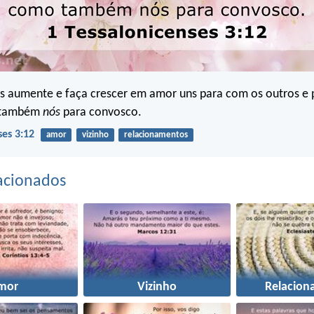
os aumente e faça crescer em amor uns para com os outros e
 também
nós
para convosco.
ses 3:12
amor
vizinho
relacionamentos
acionados
mor
Vizinho
Relacion