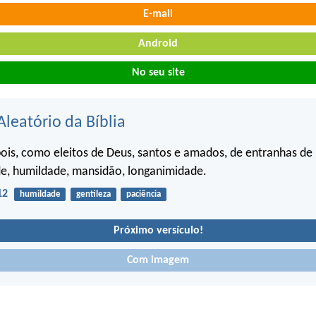
E-mail
Android
No seu site
Aleatório da Bíblia
pois, como eleitos de Deus, santos e amados, de entranhas de 
de, humildade, mansidão, longanimidade.
12
humildade
gentileza
paciência
Próximo versículo!
Com imagem