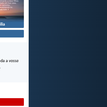
lia
oda a
vossa
.