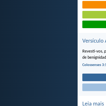
Versículo 
Revesti-vos, 
de benignida
Colossenses 3:
Leia mais