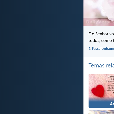
E o Senhor v
todos, como
1 Tessalonicen
Temas rel
A