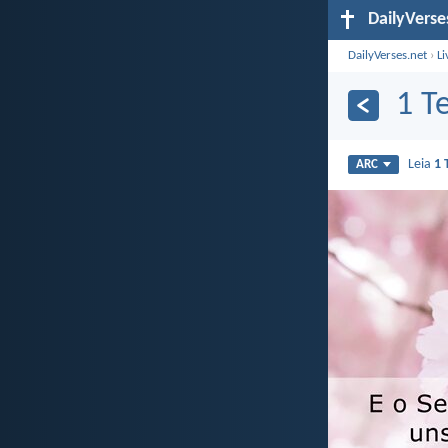
DailyVerse
DailyVerses.net
›
Li
1 T
Leia
1 
ARC