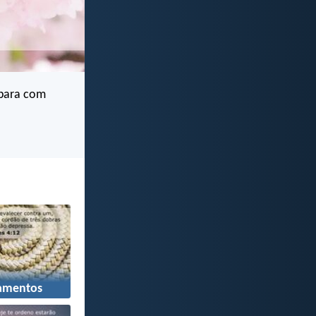
 para com
amentos