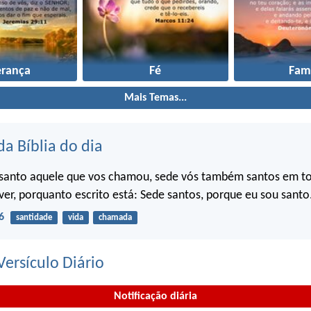
erança
Fé
Famí
Mais Temas...
da Bíblia do dia
santo aquele que vos chamou, sede vós também santos em t
ver, porquanto escrito está: Sede santos, porque eu sou santo
6
santidade
vida
chamada
ersículo Diário
Notificação diária