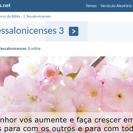
s.net
Temas
Versículo Aleatório
vros da Bíblia
›
1 Tessalonicenses
essalonicenses 3
Tessalonicenses 3
online