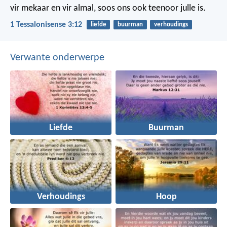
vir mekaar en vir almal, soos ons ook teenoor julle is.
1 Tessalonisense 3:12
liefde
buurman
verhoudings
Verwante onderwerpe
Liefde
Buurman
Verhoudings
Hoop