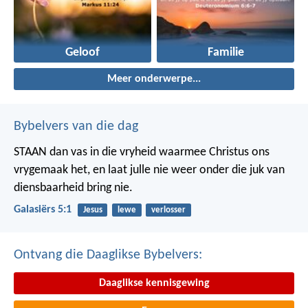
Geloof
Familie
Meer onderwerpe...
Bybelvers van die dag
STAAN dan vas in die vryheid waarmee Christus ons
vrygemaak het, en laat julle nie weer onder die juk van
diensbaarheid bring nie.
Galasiërs 5:1
Jesus
lewe
verlosser
Ontvang die Daaglikse Bybelvers:
Daaglikse kennisgewing