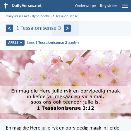
DailyVerses.net
Onderwerpe
Registreer
DailyVerses.net
›
Bybelboeke
›
1 Tessalonisense
1 Tessalonisense 3
Lees
1 Tessalonisense 3
aanlyn
AFR53
En mag die Here julle ryk en oorvloedig maak in liefde