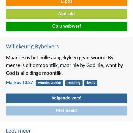
E-pos
Android
Op u webwerf
Willekeurig Bybelvers
Maar Jesus het hulle aangekyk en geantwoord: By
mense is dit onmoontlik, maar nie by God nie; want by
God is alle dinge moontlik.
Markus 10:27
wonderwerke
redding
Jesus
Volgende vers!
Met beeld
Lees meer