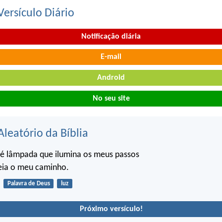
ersículo Diário
Notificação diária
E-mail
Android
No seu site
Aleatório da Bíblia
 é lâmpada que ilumina os meus passos
reia o meu caminho.
Palavra de Deus
luz
Próximo versículo!