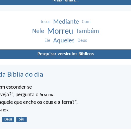
Mais Temas...
Mediante
Jesus
Com
Morreu
Nele
Também
Aqueles
Ele
Deus
Pesquisar versículos Bíblicos
da Bíblia do dia
ém esconder-se
veja?”, pergunta o S
enhor
.
quele que enche os céus e a terra?”,
nhor
.
Deus
céu