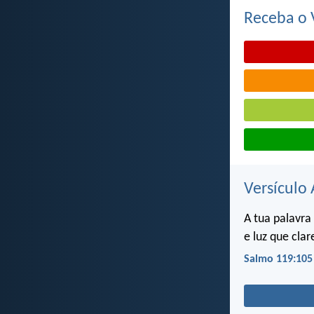
Receba o V
Versículo 
A tua palavra
e luz que cla
Salmo 119:105