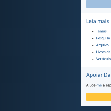
Leia mais
Temas
Pesquisa
Arquivo
Livros da
Versícul
Apoiar Da
Ajude-
me
a esp