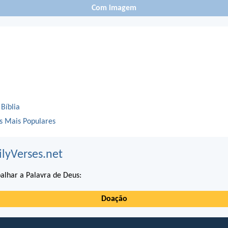
Com imagem
 Bíblia
os Mais Populares
ilyVerses.net
alhar a Palavra de Deus:
Doação