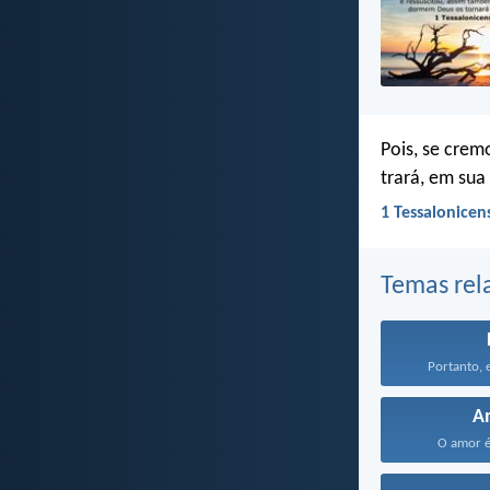
Pois, se crem
trará, em su
1 Tessalonicen
Temas rel
Portanto, e
A
O amor é