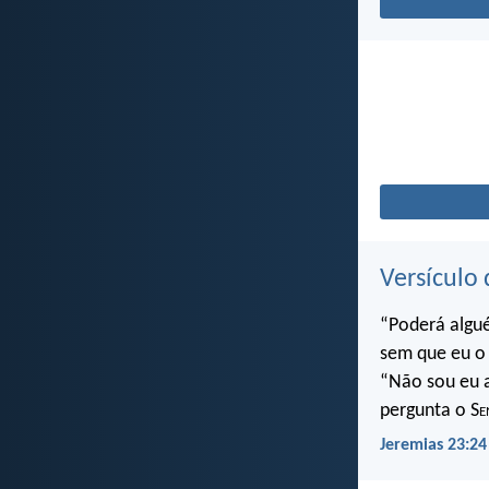
Versículo 
“Poderá algu
sem que eu o 
“Não sou eu a
pergunta o S
e
Jeremias 23:24