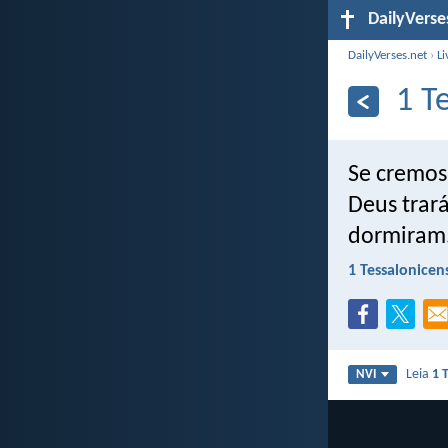
DailyVerse
DailyVerses.net
›
Li
1 T
Se cremos
Deus trar
dormiram
1 Tessalonicen
Leia
1 
NVI