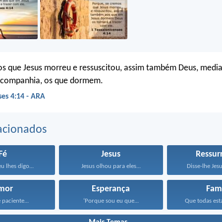
os que Jesus morreu e ressuscitou, assim também Deus, media
a companhia, os que dormem.
ses 4:14 - ARA
acionados
Fé
Jesus
Ressur
u lhes digo...
Jesus olhou para eles...
Disse-lhe Jesu
mor
Esperança
Famí
 paciente...
‘Porque sou eu que...
Que todas esta