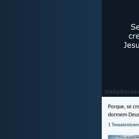
Porque, se c
dormem Deus 
1 Tessalonicen