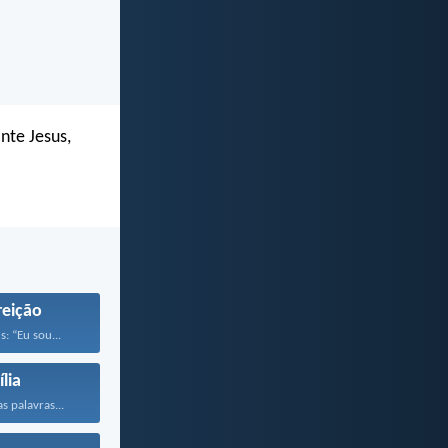
nte Jesus,
reição
s: “Eu sou...
lia
s palavras...