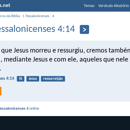
s.net
Temas
Versículo Aleatório
vros da Bíblia
›
1 Tessalonicenses
›
4
essalonicenses 4:14
 que Jesus morreu e ressurgiu, cremos també
á, mediante Jesus e com ele, aqueles que nele
.
ses 4:14
fé
Jesus
ressurreição
Tessalonicenses 4
online