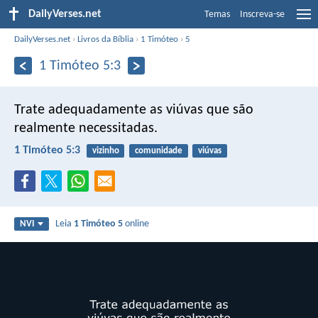
DailyVerses.net
Temas
Inscreva-se
DailyVerses.net
›
Livros da Bíblia
›
1 Timóteo
›
5
1 Timóteo 5:3
Trate adequadamente as viúvas que são
realmente necessitadas.
1 Timóteo 5:3
vizinho
comunidade
viúvas
Leia
1 Timóteo 5
online
NVI