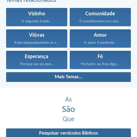
Temas relacionados
Vizinho
Comunidade
O segundo é este...
E consideremos uns aos...
Viúvas
Amor
Trate adequadamente as viúvas...
O amor é paciente...
Esperança
Fé
‘Porque sou eu que...
Portanto, eu lhes digo...
Mais Temas...
As
São
Que
Pesquisar versículos Bíblicos