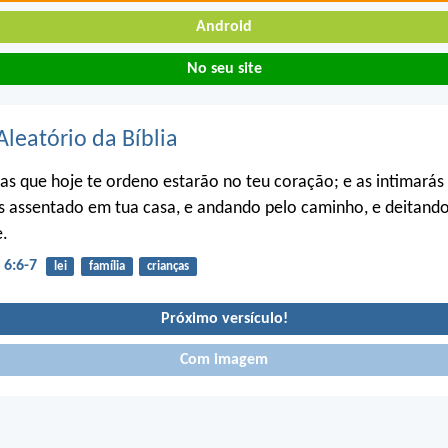
Android
No seu site
Aleatório da Bíblia
ras que hoje te ordeno estarão no teu coração; e as intimarás 
ás assentado em tua casa, e andando pelo caminho, e deitando
e.
6:6-7
lei
família
crianças
Próximo versículo!
Com imagem