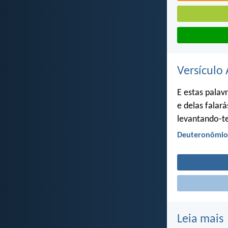
Versículo 
E estas palav
e delas falar
levantando-t
Deuteronômio 
Leia mais