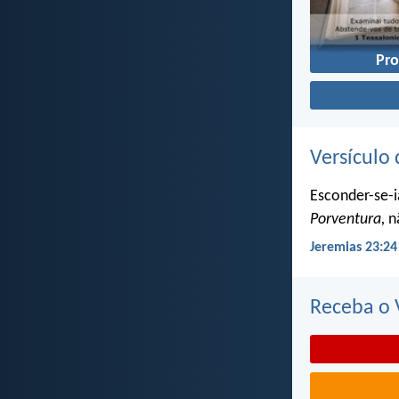
Pro
Versículo 
Esconder-se-i
Porventura,
nã
Jeremias 23:24
Receba o V