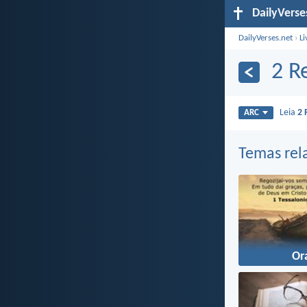
DailyVerse
DailyVerses.net
›
Li
2 R
Leia
2 
ARC
Temas rel
Or