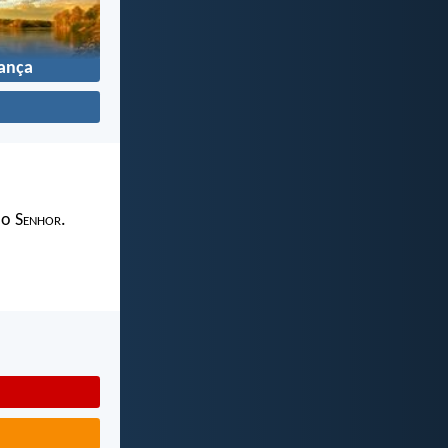
ança
 o S
enhor
.