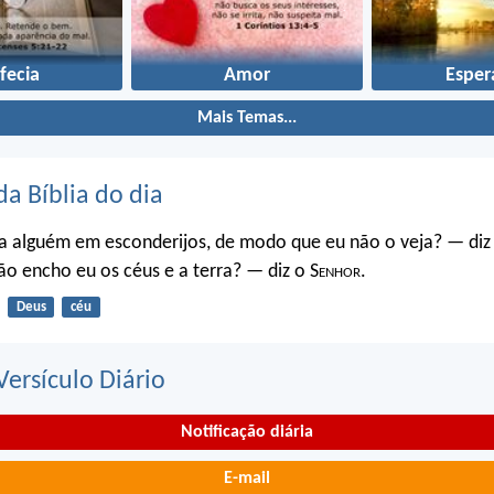
fecia
Amor
Esper
Mais Temas...
da Bíblia do dia
a alguém em esconderijos, de modo que eu não o veja? — diz
o encho eu os céus e a terra? — diz o S
enhor
.
Deus
céu
ersículo Diário
Notificação diária
E-mail