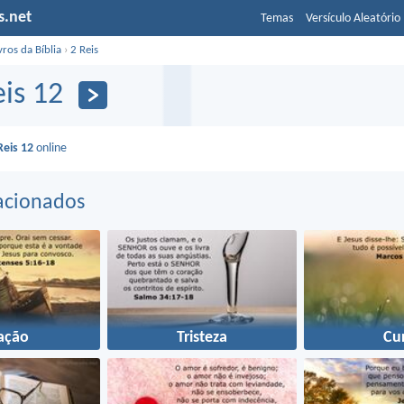
s.net
Temas
Versículo Aleatório
vros da Bíblia
›
2 Reis
eis 12
Reis 12
online
acionados
ação
Tristeza
Cu