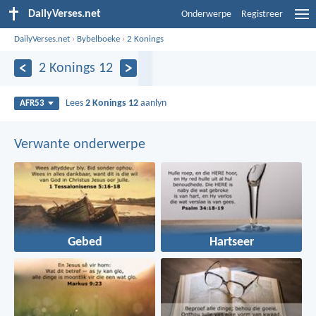
DailyVerses.net
Onderwerpe
Registreer
DailyVerses.net
›
Bybelboeke
›
2 Konings
2 Konings 12
Lees
2 Konings 12
aanlyn
AFR53
Verwante onderwerpe
Gebed
Hartseer