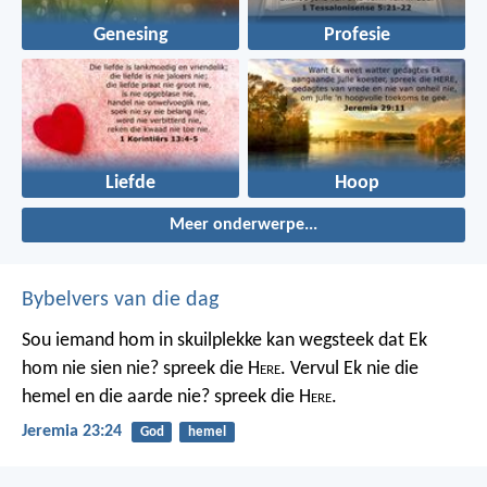
Genesing
Profesie
Liefde
Hoop
Meer onderwerpe...
Bybelvers van die dag
Sou iemand hom in skuilplekke kan wegsteek dat Ek
hom nie sien nie? spreek die H
ere
. Vervul Ek nie die
hemel en die aarde nie? spreek die H
ere
.
Jeremia 23:24
God
hemel