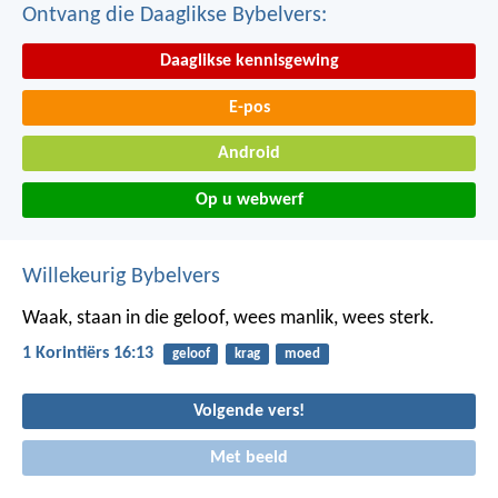
Ontvang die Daaglikse Bybelvers:
Daaglikse kennisgewing
E-pos
Android
Op u webwerf
Willekeurig Bybelvers
Waak, staan in die geloof, wees manlik, wees sterk.
1 Korintiërs 16:13
geloof
krag
moed
Volgende vers!
Met beeld