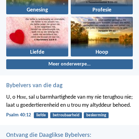
Genesing
Profesie
Liefde
Hoop
Meer onderwerpe...
Bybelvers van die dag
U, o H
ere
, sal u barmhartighede van my nie terughou nie;
laat u goedertierenheid en u trou my altyddeur behoed.
Psalm 40:12
liefde
betroubaarheid
beskerming
Ontvang die Daaglikse Bybelvers: