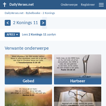
DailyVerses.net
Onderwerpe
Registreer
DailyVerses.net
›
Bybelboeke
›
2 Konings
2 Konings 11
Lees
2 Konings 11
aanlyn
AFR53
Verwante onderwerpe
Gebed
Hartseer