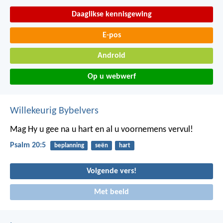
Daaglikse kennisgewing
E-pos
Android
Op u webwerf
Willekeurig Bybelvers
Mag Hy u gee na u hart
en al u voornemens vervul!
Psalm 20:5
beplanning
seën
hart
Volgende vers!
Met beeld