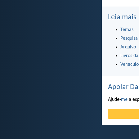
Leia mais
Temas
Pesquisa
Arquivo
Livros da
Versícul
Apoiar Da
Ajude-
me
a esp