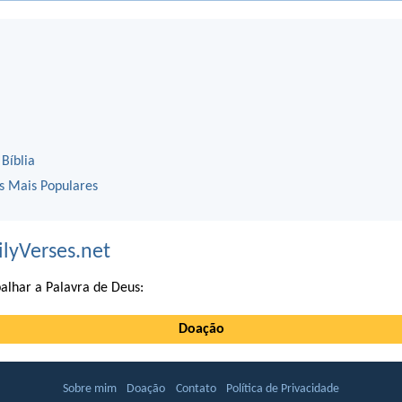
 Bíblia
os Mais Populares
ilyVerses.net
alhar a Palavra de Deus:
Doação
Sobre mim
Doação
Contato
Política de Privacidade