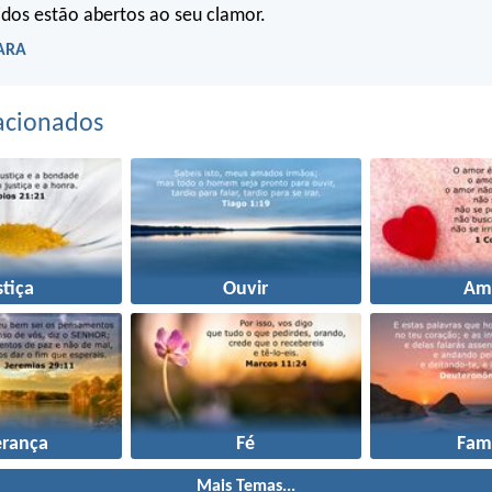
idos estão abertos ao seu clamor.
 ARA
acionados
stiça
Ouvir
Am
erança
Fé
Famí
Mais Temas...