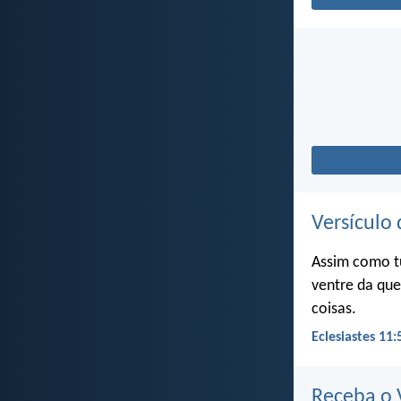
Versículo 
Assim como t
ventre da que
coisas.
Eclesiastes 11:
Receba o V