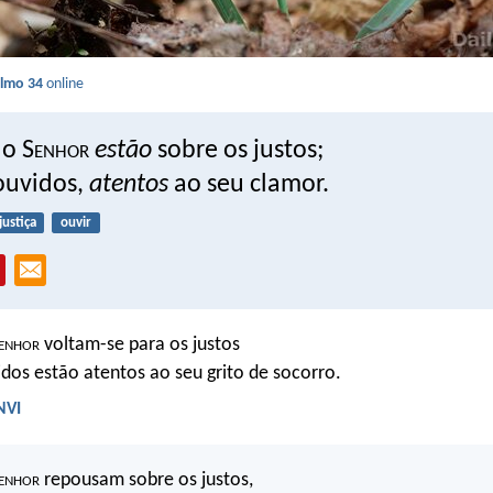
lmo 34
online
do S
enhor
estão
sobre os justos;
 ouvidos,
atentos
ao seu clamor.
justiça
ouvir
enhor
voltam-se para os justos
idos estão atentos ao seu grito de socorro.
NVI
enhor
repousam sobre os justos,