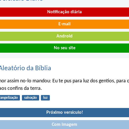
Notificação diária
E-mail
Android
No seu site
Aleatório da Bíblia
or assim no-lo mandou: Eu te pus para luz dos gentios, para 
aos confins da terra.
angelização
salvação
luz
Próximo versículo!
Com imagem