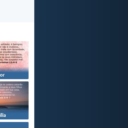
or
lia