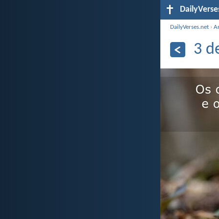
DailyVerse
DailyVerses.net
›
A
3 d