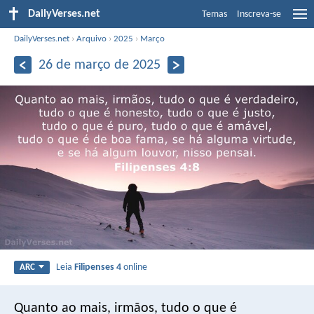
DailyVerses.net
Temas
Inscreva-se
DailyVerses.net
›
Arquivo
›
2025
›
Março
26 de março de 2025
Leia
Filipenses 4
online
ARC
Quanto ao mais, irmãos, tudo o que é