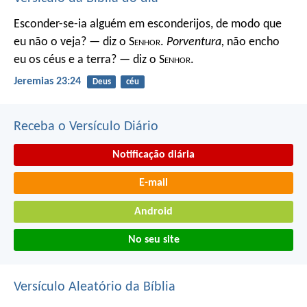
Esconder-se-ia alguém em esconderijos, de modo que
eu não o veja? — diz o S
enhor
.
Porventura,
não encho
eu os céus e a terra? — diz o S
enhor
.
Jeremias 23:24
Deus
céu
Receba o Versículo Diário
Notificação diária
E-mail
Android
No seu site
Versículo Aleatório da Bíblia