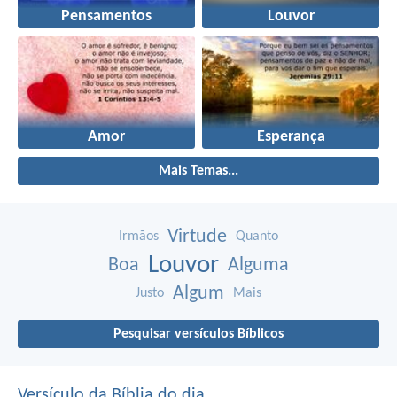
Pensamentos
Louvor
Amor
Esperança
Mais Temas...
Virtude
Irmãos
Quanto
Louvor
Boa
Alguma
Algum
Justo
Mais
Pesquisar versículos Bíblicos
Versículo da Bíblia do dia