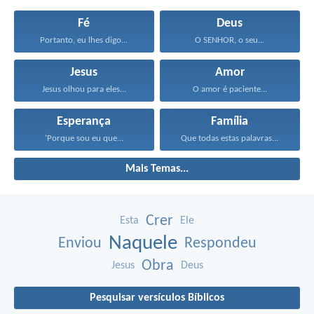
Fé
Deus
Portanto, eu lhes digo...
O SENHOR, o seu...
Jesus
Amor
Jesus olhou para eles...
O amor é paciente...
Esperança
Família
‘Porque sou eu que...
Que todas estas palavras...
Mais Temas...
Crer
Esta
Ele
Naquele
Enviou
Respondeu
Obra
Jesus
Deus
Pesquisar versículos Bíblicos