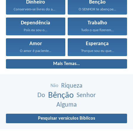
Dinheiro
Benção
Conservem-se livres do amor...
O SENHOR te abençoe...
Dependência
Trabalho
Pois eu sou o...
Tudo o que fizerem...
Amor
Esperança
O amor é paciente...
‘Porque sou eu que...
Mais Temas...
Riqueza
Não
Bênção
Do
Senhor
Alguma
Pesquisar versículos Bíblicos