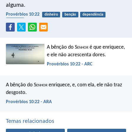
alguma.
Provérbios 10:22
dinheiro
benção
dependência
trabalho
A bênção do S
enhor
é que enriquece,
e ele não acrescenta dores.
Provérbios 10:22 - ARC
A bênção do S
enhor
enriquece,
e, com ela, ele não traz
desgosto.
Provérbios 10:22 - ARA
Temas relacionados