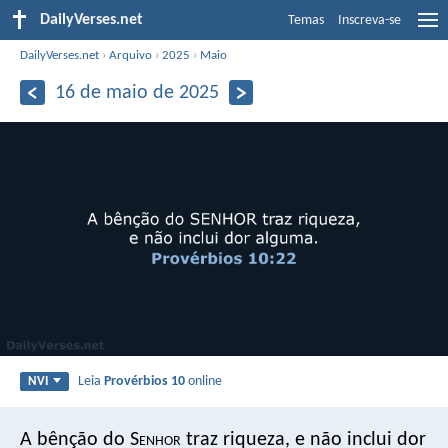
DailyVerses.net
Temas
Inscreva-se
DailyVerses.net
›
Arquivo
›
2025
›
Maio
16 de maio de 2025
Leia
Provérbios 10
online
NVI
A bênção do S
enhor
traz riqueza,
e não inclui dor