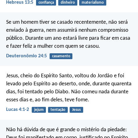
Hebreus 13:5
confiança
dinheiro
materialismo
Se um homem tiver se casado recentemente, não será
enviado à guerra, nem assumirá nenhum compromisso
público. Durante um ano estará livre para ficar em casa
e fazer feliz a mulher com quem se casou.
Deuteronômio 24:5
casamento
Jesus, cheio do Espírito Santo, voltou do Jordão e foi
levado pelo Espírito ao deserto, onde, durante quarenta
dias, foi tentado pelo Diabo. Não comeu nada durante
esses dias e, ao fim deles, teve fome.
Lucas 4:1-2
jejum
tentação
Jesus
Não há dúvida de que é grande o mistério da piedade:
Deus foi manifestado em corpo,
justificado no Espírito,