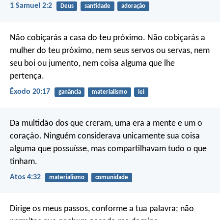
1 Samuel 2:2
Deus
santidade
adoração
Não cobiçarás a casa do teu próximo. Não cobiçarás a
mulher do teu próximo, nem seus servos ou servas, nem
seu boi ou jumento, nem coisa alguma que lhe
pertença.
Êxodo 20:17
ganância
materialismo
lei
Da multidão dos que creram, uma era a mente e um o
coração. Ninguém considerava unicamente sua coisa
alguma que possuísse, mas compartilhavam tudo o que
tinham.
Atos 4:32
materialismo
comunidade
Dirige os meus passos, conforme a tua palavra;
não