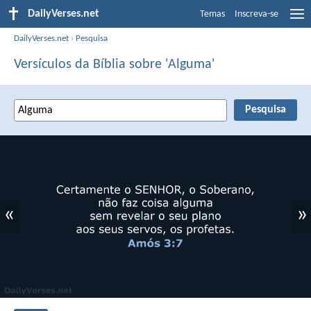
DailyVerses.net
Temas
Inscreva-se
DailyVerses.net
›
Pesquisa
Versículos da Bíblia sobre 'Alguma'
«
»