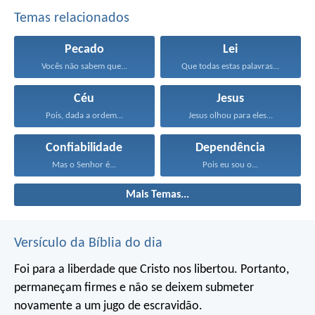
Temas relacionados
Pecado
Lei
Vocês não sabem que...
Que todas estas palavras...
Céu
Jesus
Pois, dada a ordem...
Jesus olhou para eles...
Confiabilidade
Dependência
Mas o Senhor é...
Pois eu sou o...
Mais Temas...
Versículo da Bíblia do dia
Foi para a liberdade que Cristo nos libertou. Portanto,
permaneçam firmes e não se deixem submeter
novamente a um jugo de escravidão.