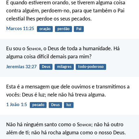
E quando estiverem orando, se tiverem alguma coisa
contra alguém, perdoem-no, para que também o Pai
celestial lhes perdoe os seus pecados.
Marcos 11:25
oração
perdão
Pai
Eu sou o S
enhor
, o Deus de toda a humanidade. Há
alguma coisa difícil demais para mim?
Jeremias 32:27
Deus
milagres
todo-poderoso
Esta é a mensagem que dele ouvimos e transmitimos a
vocês: Deus é luz; nele não há treva alguma.
1 João 1:5
pecado
Deus
luz
Não há ninguém santo como o S
enhor
;
não há outro
além de ti;
não há rocha alguma como o nosso Deus.