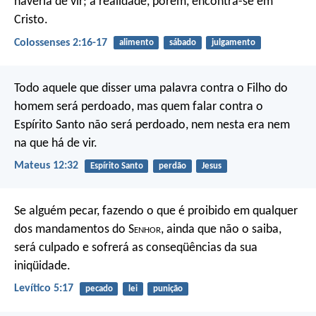
haveria de vir; a realidade, porém, encontra-se em
Cristo.
Colossenses 2:16-17
alimento
sábado
julgamento
Todo aquele que disser uma palavra contra o Filho do
homem será perdoado, mas quem falar contra o
Espírito Santo não será perdoado, nem nesta era nem
na que há de vir.
Mateus 12:32
Espírito Santo
perdão
Jesus
Se alguém pecar, fazendo o que é proibido em qualquer
dos mandamentos do S
enhor
, ainda que não o saiba,
será culpado e sofrerá as conseqüências da sua
iniqüidade.
Levítico 5:17
pecado
lei
punição