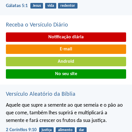
Gálatas 5:1
Jesus
vida
redentor
Receba o Versículo Diário
Notificação diária
E-mail
Android
No seu site
Versículo Aleatório da Bíblia
Aquele que supre a semente ao que semeia e o pão ao
que come, também lhes suprirá e multiplicará a
semente e fará crescer os frutos da sua justiça.
2 Coríntios 9:10
justiça
alimento
dar