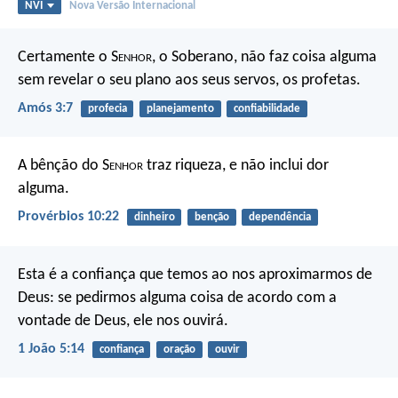
NVI
Nova Versão Internacional
Certamente o S
enhor
, o Soberano,
não faz coisa alguma
sem revelar o seu plano
aos seus servos, os profetas.
Amós 3:7
profecia
planejamento
confiabilidade
A bênção do S
enhor
traz riqueza,
e não inclui dor
alguma.
Provérbios 10:22
dinheiro
benção
dependência
Esta é a confiança que temos ao nos aproximarmos de
Deus: se pedirmos alguma coisa de acordo com a
vontade de Deus, ele nos ouvirá.
1 João 5:14
confiança
oração
ouvir