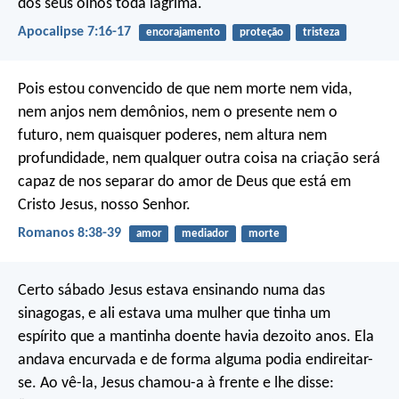
dos seus olhos toda lágrima.
Apocalipse 7:16-17
encorajamento
proteção
tristeza
Pois estou convencido de que nem morte nem vida,
nem anjos nem demônios, nem o presente nem o
futuro, nem quaisquer poderes, nem altura nem
profundidade, nem qualquer outra coisa na criação será
capaz de nos separar do amor de Deus que está em
Cristo Jesus, nosso Senhor.
Romanos 8:38-39
amor
mediador
morte
Certo sábado Jesus estava ensinando numa das
sinagogas, e ali estava uma mulher que tinha um
espírito que a mantinha doente havia dezoito anos. Ela
andava encurvada e de forma alguma podia endireitar-
se. Ao vê-la, Jesus chamou-a à frente e lhe disse: