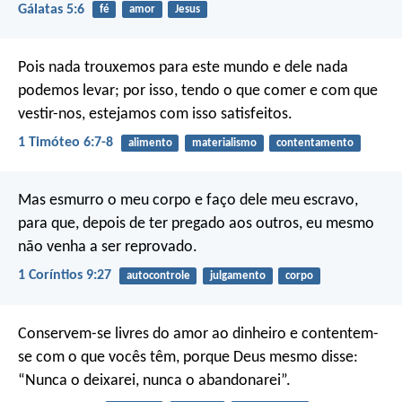
Gálatas 5:6
fé
amor
Jesus
Pois nada trouxemos para este mundo e dele nada
podemos levar; por isso, tendo o que comer e com que
vestir-nos, estejamos com isso satisfeitos.
1 Timóteo 6:7-8
alimento
materialismo
contentamento
Mas esmurro o meu corpo e faço dele meu escravo,
para que, depois de ter pregado aos outros, eu mesmo
não venha a ser reprovado.
1 Coríntios 9:27
autocontrole
julgamento
corpo
Conservem-se livres do amor ao dinheiro e contentem-
se com o que vocês têm, porque Deus mesmo disse:
“Nunca o deixarei, nunca o abandonarei”.