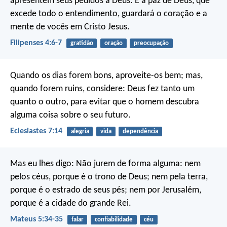
apresentem seus pedidos a Deus. E a paz de Deus, que
excede todo o entendimento, guardará o coração e a
mente de vocês em Cristo Jesus.
Filipenses 4:6-7
gratidão
oração
preocupação
Quando os dias forem bons, aproveite-os bem;
mas,
quando forem ruins, considere:
Deus fez tanto um
quanto o outro,
para evitar que o homem descubra
alguma coisa sobre o seu futuro.
Eclesiastes 7:14
alegria
vida
dependência
Mas eu lhes digo: Não jurem de forma alguma: nem
pelos céus, porque é o trono de Deus; nem pela terra,
porque é o estrado de seus pés; nem por Jerusalém,
porque é a cidade do grande Rei.
Mateus 5:34-35
falar
confiabilidade
céu