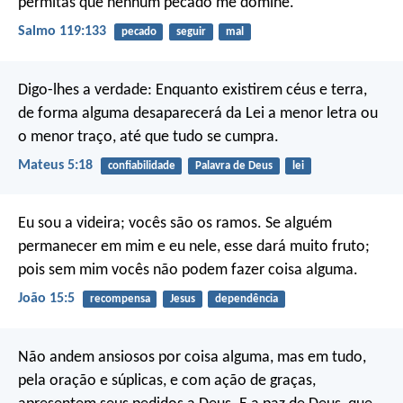
permitas que nenhum pecado me domine.
Salmo 119:133
pecado
seguir
mal
Digo-lhes a verdade: Enquanto existirem céus e terra,
de forma alguma desaparecerá da Lei a menor letra ou
o menor traço, até que tudo se cumpra.
Mateus 5:18
confiabilidade
Palavra de Deus
lei
Eu sou a videira; vocês são os ramos. Se alguém
permanecer em mim e eu nele, esse dará muito fruto;
pois sem mim vocês não podem fazer coisa alguma.
João 15:5
recompensa
Jesus
dependência
Não andem ansiosos por coisa alguma, mas em tudo,
pela oração e súplicas, e com ação de graças,