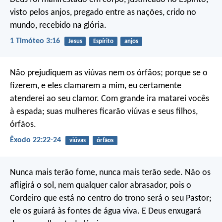
visto pelos anjos,
pregado entre as nações,
crido no
mundo,
recebido na glória.
1 Timóteo 3:16
Jesus
Espírito
anjos
Não prejudiquem as viúvas nem os órfãos; porque se o
fizerem, e eles clamarem a mim, eu certamente
atenderei ao seu clamor. Com grande ira matarei vocês
à espada; suas mulheres ficarão viúvas e seus filhos,
órfãos.
Êxodo 22:22-24
viúvas
órfãos
Nunca mais terão fome,
nunca mais terão sede.
Não os
afligirá o sol,
nem qualquer calor abrasador,
pois o
Cordeiro que está no centro do trono
será o seu Pastor;
ele os guiará às fontes de água viva.
E Deus enxugará