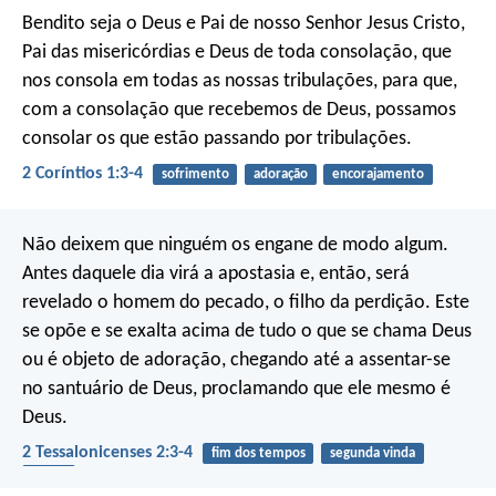
Bendito seja o Deus e Pai de nosso Senhor Jesus Cristo,
Pai das misericórdias e Deus de toda consolação, que
nos consola em todas as nossas tribulações, para que,
com a consolação que recebemos de Deus, possamos
consolar os que estão passando por tribulações.
2 Coríntios 1:3-4
sofrimento
adoração
encorajamento
Não deixem que ninguém os engane de modo algum.
Antes daquele dia virá a apostasia e, então, será
revelado o homem do pecado, o filho da perdição. Este
se opõe e se exalta acima de tudo o que se chama Deus
ou é objeto de adoração, chegando até a assentar-se
no santuário de Deus, proclamando que ele mesmo é
Deus.
2 Tessalonicenses 2:3-4
fim dos tempos
segunda vinda
ídolos