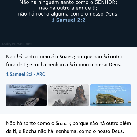
Não
há
santo como
é
o S
enhor
;
porque não
há
outro
fora de ti;
e rocha nenhuma
há
como o nosso Deus.
1 Samuel 2:2 - ARC
Não há santo como o S
enhor
;
porque não há outro além
de ti;
e Rocha não há, nenhuma, como o nosso Deus.