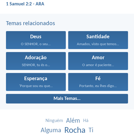
1 Samuel 2:2 - ARA
Temas relacionados
Deus
Santidade
O SENHOR, o seu...
Amados, visto que temos...
Adoração
Amor
SENHOR, tu és o...
O amor é paciente...
Esperança
Fé
‘Porque sou eu que...
Portanto, eu lhes digo...
Mais Temas...
Além
Ninguém
Há
Rocha
Alguma
Ti