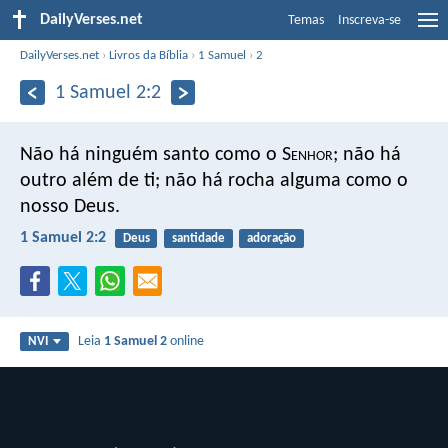
DailyVerses.net
Temas
Inscreva-se
DailyVerses.net
›
Livros da Bíblia
›
1 Samuel
›
2
1 Samuel 2:2
Não há ninguém santo como o S
enhor
;
não há
outro além de ti;
não há rocha alguma como o
nosso Deus.
1 Samuel 2:2
Deus
santidade
adoração
Leia
1 Samuel 2
online
NVI