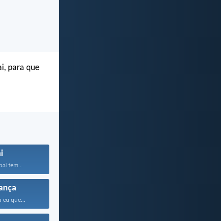
i, para que
i
ai tem...
ança
 eu que...