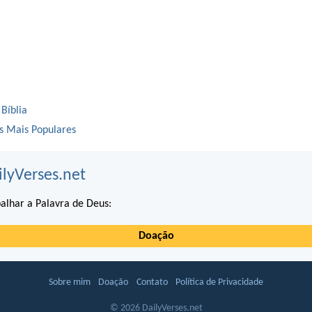
 Bíblia
os Mais Populares
ilyVerses.net
alhar a Palavra de Deus:
Doação
Sobre mim
Doação
Contato
Política de Privacidade
© 2026 DailyVerses.net