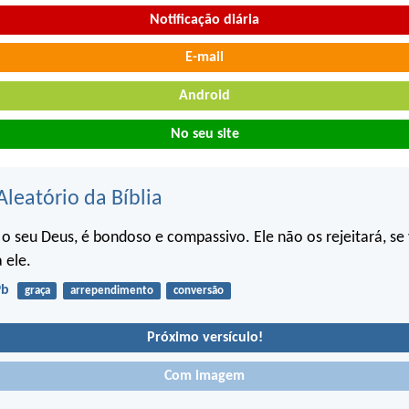
Notificação diária
E-mail
Android
No seu site
Aleatório da Bíblia
, o seu Deus, é bondoso e compassivo. Ele não os rejeitará, se
 ele.
9b
graça
arrependimento
conversão
Próximo versículo!
Com imagem