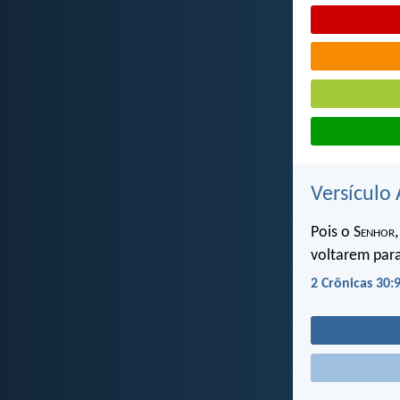
Versículo 
Pois o S
enhor
voltarem para
2 Crônicas 30: