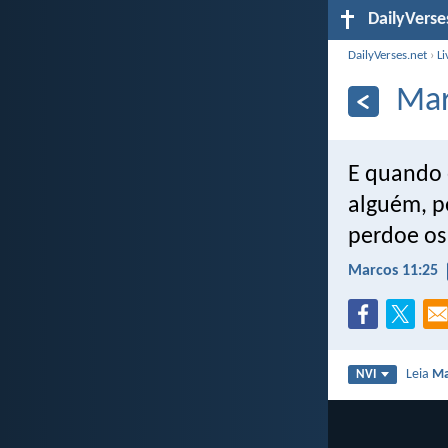
DailyVerse
DailyVerses.net
›
Li
Mar
E quando 
alguém, p
perdoe os
Marcos 11:25
Leia
Ma
NVI