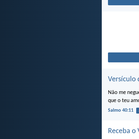
Versículo 
Não me negues
que o teu am
Salmo 40:11
Receba o V