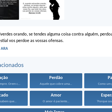
iverdes orando, se tendes alguma coisa contra alguém, perdoa
estial vos perdoe as vossas ofensas.
- ARA
acionados
ação
Perdão
Pa
Alegrem-se sempre. Orem continuamente...
Aquele que cobre uma...
Como um p
cado
Amor
Esper
sabem que...
O amor é paciente...
‘Porque sou