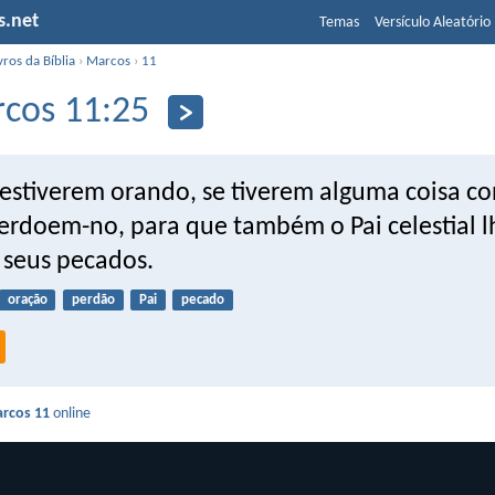
s.net
Temas
Versículo Aleatório
vros da Bíblia
›
Marcos
›
11
cos 11:25
estiverem orando, se tiverem alguma coisa co
erdoem-no, para que também o Pai celestial l
 seus pecados.
oração
perdão
Pai
pecado
rcos 11
online