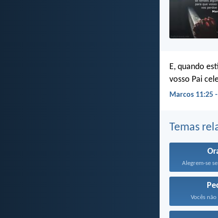
E, quando est
vosso Pai cel
Marcos 11:25 
Temas rel
Or
Pe
Vocês não 