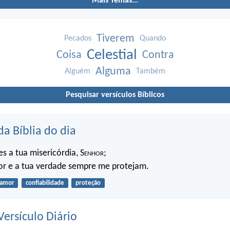
Mais Temas...
Tiverem
Pecados
Quando
Celestial
Coisa
Contra
Alguma
Alguém
Também
Pesquisar versículos Bíblicos
da Bíblia do dia
 a tua misericórdia, S
enhor
;
or e a tua verdade sempre me protejam.
amor
confiabilidade
proteção
ersículo Diário