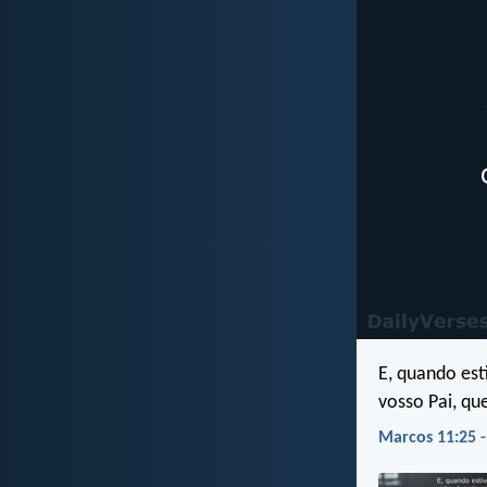
E, quando est
vosso Pai, qu
Marcos 11:25 