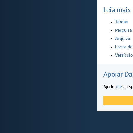
Leia mais
Temas
Pesquisa
Arquivo
Livros da
Versícul
Apoiar Da
Ajude-
me
a esp