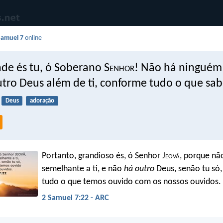
Samuel 7
online
de és tu, ó Soberano S
enhor
! Não há ninguém
tro Deus além de ti, conforme tudo o que sa
Deus
adoração
Portanto, grandioso és, ó Senhor J
eová
, porque n
semelhante a ti, e não
há outro
Deus, senão tu só
tudo o que temos ouvido com os nossos ouvidos.
2 Samuel 7:22 - ARC