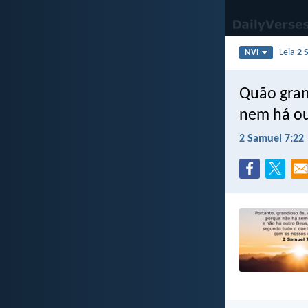
Leia
2 
NVI
Quão gran
nem há ou
2 Samuel 7:22