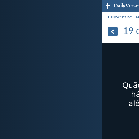
DailyVerse
DailyVerses.net
›
A
19 