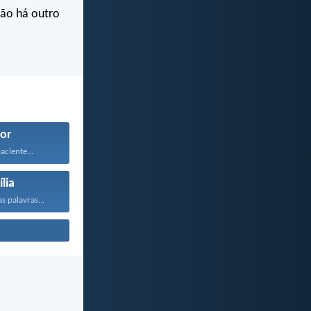
não há outro
or
ciente...
lia
s palavras...