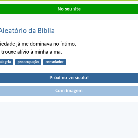
No seu site
Aleatório da Bíblia
iedade já me dominava no íntimo,
 trouxe alívio à minha alma.
alegria
preocupação
consolador
Próximo versículo!
Com imagem