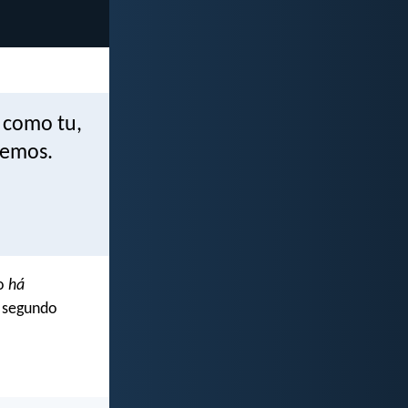
 como tu,
bemos.
ão
há
, segundo