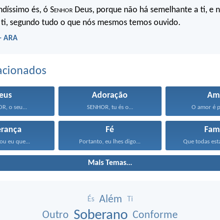
ndíssimo és, ó S
enhor
Deus, porque não há semelhante a ti, e 
 ti, segundo tudo o que nós mesmos temos ouvido.
 - ARA
acionados
eus
Adoração
Am
, o seu...
SENHOR, tu és o...
O amor é pa
erança
Fé
Famí
ou eu que...
Portanto, eu lhes digo...
Que todas esta
Mais Temas...
Além
És
Ti
Soberano
Outro
Conforme