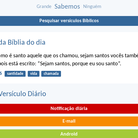
Sabemos
Grande
Ninguém
Pesquisar versículos Bíblicos
da Bíblia do dia
omo é santo aquele que os chamou, sejam santos vocês tam
pois está escrito: “Sejam santos, porque eu sou santo”.
6
santidade
vida
chamada
ersículo Diário
Notificação diária
E-mail
Android