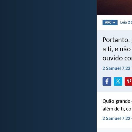
Leia
2 
ARC
Portanto, 
a ti, e nã
ouvido co
2 Samuel 7:22
Quão grande é
além de ti, 
2 Samuel 7:22 