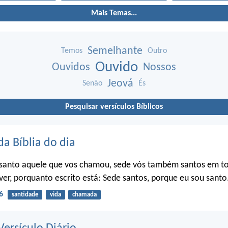
Mais Temas...
Semelhante
Temos
Outro
Ouvido
Ouvidos
Nossos
Jeová
Senão
És
Pesquisar versículos Bíblicos
da Bíblia do dia
santo aquele que vos chamou, sede vós também santos em t
ver, porquanto escrito está: Sede santos, porque eu sou santo
6
santidade
vida
chamada