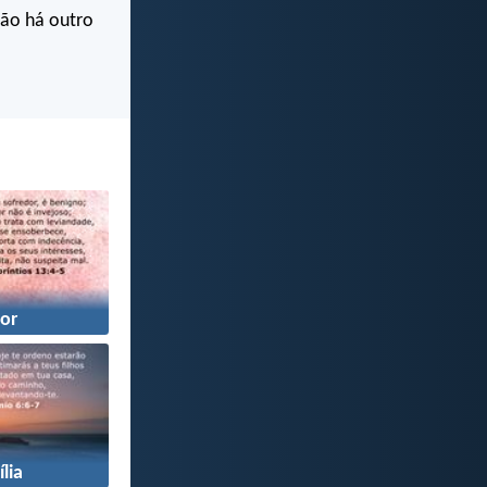
não há outro
or
lia