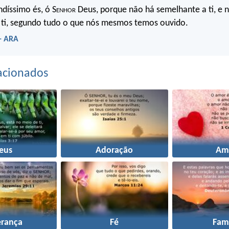
ndíssimo és, ó S
enhor
Deus, porque não há semelhante a ti, e 
 ti, segundo tudo o que nós mesmos temos ouvido.
 - ARA
acionados
eus
Adoração
Am
erança
Fé
Famí