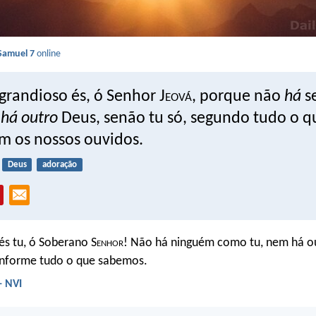
Samuel 7
online
grandioso és, ó Senhor J
eová
, porque não
há
s
o
há outro
Deus, senão tu só, segundo tudo o 
m os nossos ouvidos.
Deus
adoração
s tu, ó Soberano S
enhor
! Não há ninguém como tu, nem há o
conforme tudo o que sabemos.
- NVI