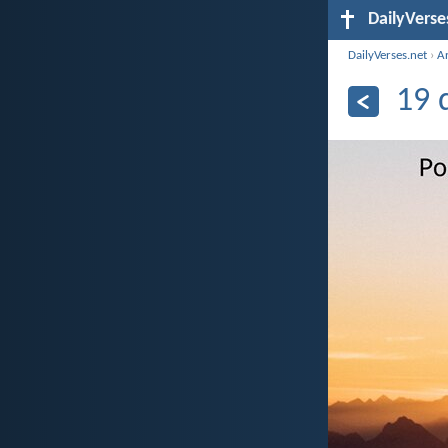
DailyVerse
DailyVerses.net
›
A
19 