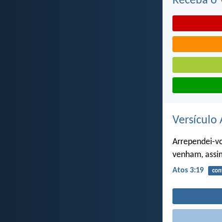
Receba o V
Versículo 
Arrependei-vo
venham, assim
Atos 3:19
con