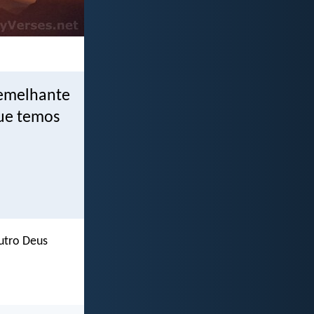
emelhante
que temos
utro Deus