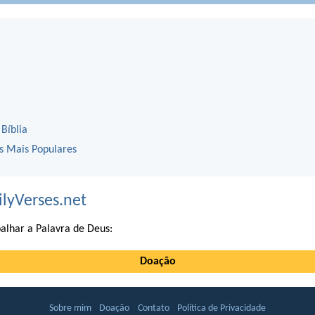
 Bíblia
os Mais Populares
ilyVerses.net
alhar a Palavra de Deus:
Doação
Sobre mim
Doação
Contato
Política de Privacidade