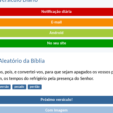
ersículo Diário
Notificação diária
E-mail
Android
No seu site
Aleatório da Bíblia
s, pois, e convertei-vos, para que sejam apagados os vossos 
, os tempos do refrigério pela presença do Senhor.
versão
pecado
perdão
Próximo versículo!
Com imagem