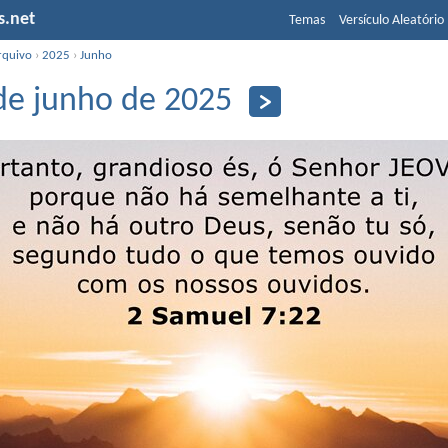
s.net
Temas
Versículo Aleatório
rquivo
›
2025
›
Junho
de junho de 2025