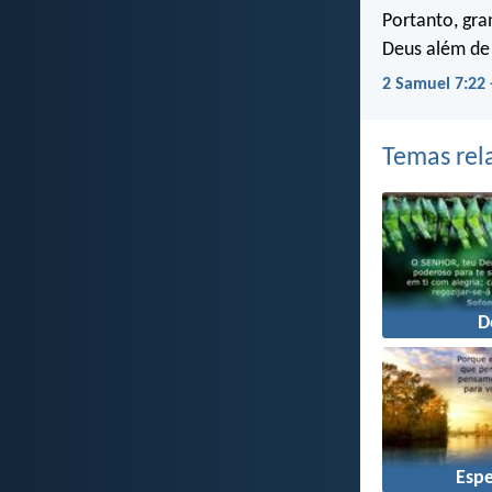
Portanto, gra
Deus além de
2 Samuel 7:22
Temas rel
D
Esp