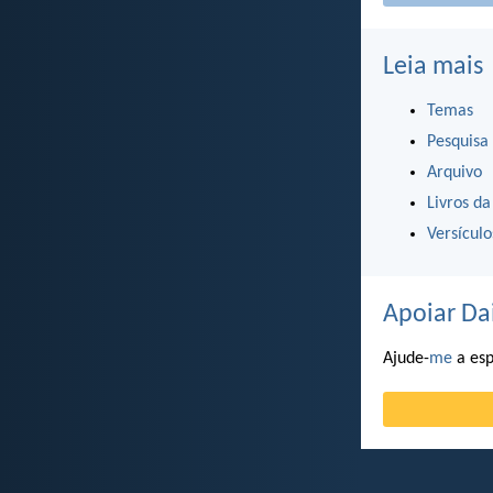
Leia mais
Temas
Pesquisa
Arquivo
Livros da
Versícul
Apoiar Da
Ajude-
me
a esp