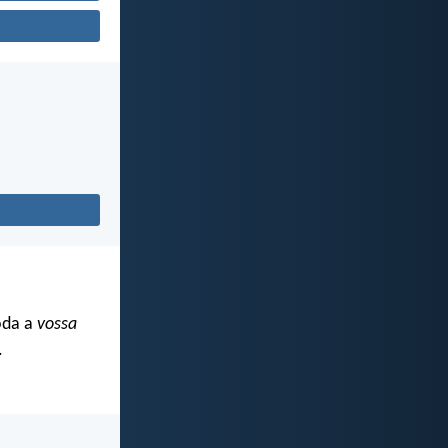
oda a
vossa
.