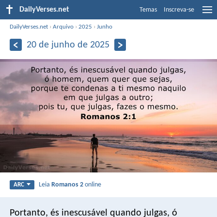
DailyVerses.net
Temas
Inscreva-se
DailyVerses.net
›
Arquivo
›
2025
›
Junho
20 de junho de 2025
Leia
Romanos 2
online
ARC
Portanto, és inescusável quando julgas, ó