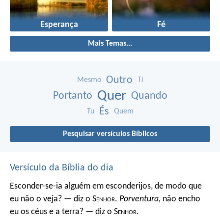
Esperança
Fé
Mais Temas...
Outro
Mesmo
Ti
Quer
Portanto
Quando
És
Tu
Quem
Pesquisar versículos Bíblicos
Versículo da Bíblia do dia
Esconder-se-ia alguém em esconderijos, de modo que
eu não o veja? — diz o S
enhor
.
Porventura,
não encho
eu os céus e a terra? — diz o S
enhor
.