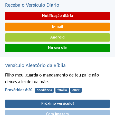
Receba o Versículo Diário
Notificação diária
E-mail
Android
No seu site
Versículo Aleatório da Bíblia
Filho meu, guarda o mandamento de teu pai
e não
deixes a lei de tua mãe.
Provérbios 6:20
obediência
família
ouvir
Próximo versículo!
Com imagem