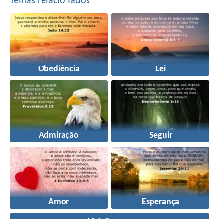
Temas relacionados
Obediência
Lei
Admiração
Seguir
Amor
Esperança