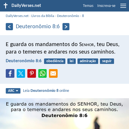
DailyVerses.net
Temas
Inscreva-se
DailyVerses.net
›
Livros da Bíblia
›
Deuteronômio
›
8
Deuteronômio 8:6
E guarda os mandamentos do S
enhor
, teu Deus,
para o temeres e andares nos seus caminhos.
Deuteronômio 8:6
obediência
lei
admiração
seguir
Leia
Deuteronômio 8
online
ARC