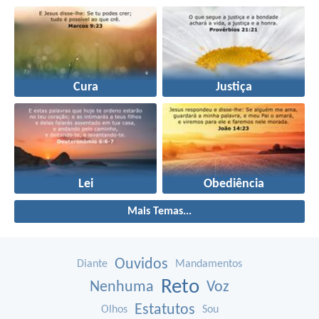
Cura
Justiça
Lei
Obediência
Mais Temas...
Ouvidos
Diante
Mandamentos
Reto
Nenhuma
Voz
Estatutos
Olhos
Sou