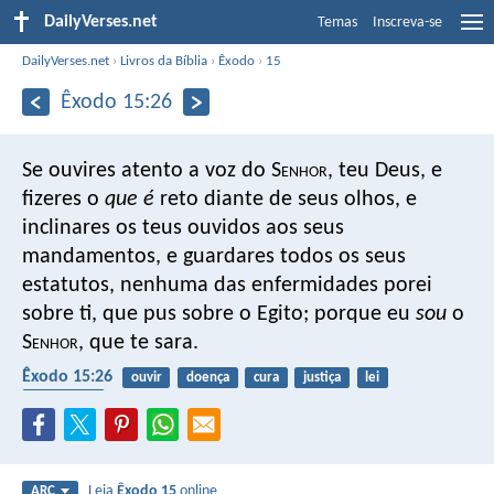
DailyVerses.net
Temas
Inscreva-se
DailyVerses.net
›
Livros da Bíblia
›
Êxodo
›
15
Êxodo 15:26
Se ouvires atento a voz do S
enhor
, teu Deus, e
fizeres o
que é
reto diante de seus olhos, e
inclinares os teus ouvidos aos seus
mandamentos, e guardares todos os seus
estatutos, nenhuma das enfermidades porei
sobre ti, que pus sobre o Egito; porque eu
sou
o
S
enhor
, que te sara.
Êxodo 15:26
ouvir
doença
cura
justiça
lei
obediência
Leia
Êxodo 15
online
ARC