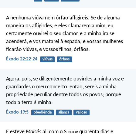
A nenhuma viúva nem órfão afligireis. Se de alguma
maneira os afligirdes, e eles clamarem a mim, eu
certamente ouvirei o seu clamor, e a minha ira se
acenderá, e vos matarei à espada; e vossas mulheres
ficarão viúvas, e vossos filhos, órfãos.
Êxodo 22:22-24
viúvas
órfãos
Agora, pois, se diligentemente ouvirdes a minha voz e
guardardes o meu concerto, então, sereis a minha
propriedade peculiar dentre todos os povos; porque
toda a terra
é
minha.
Êxodo 19:5
obediência
aliança
valioso
E esteve
Moisés
ali com o S
enhor
quarenta dias e