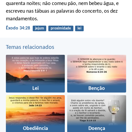
quarenta noites; não comeu pão, nem bebeu água, e
escreveu nas tábuas as palavras do concerto, os dez
mandamentos.
Êxodo 34:28
jejum
proximidade
lei
Temas relacionados
Lei
Benção
Obediência
Doença