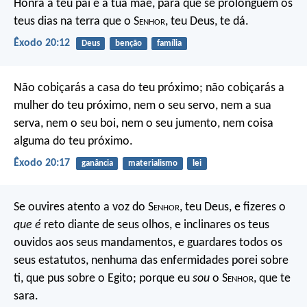
Honra a teu pai e a tua mãe, para que se prolonguem os
teus dias na terra que o S
enhor
, teu Deus, te dá.
Êxodo 20:12
Deus
benção
família
Não cobiçarás a casa do teu próximo; não cobiçarás a
mulher do teu próximo, nem o seu servo, nem a sua
serva, nem o seu boi, nem o seu jumento, nem coisa
alguma do teu próximo.
Êxodo 20:17
ganância
materialismo
lei
Se ouvires atento a voz do S
enhor
, teu Deus, e fizeres o
que é
reto diante de seus olhos, e inclinares os teus
ouvidos aos seus mandamentos, e guardares todos os
seus estatutos, nenhuma das enfermidades porei sobre
ti, que pus sobre o Egito; porque eu
sou
o S
enhor
, que te
sara.