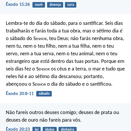
Êxodo 15:26
ouvir
doença
cura
Lembra-te do dia do sábado, para o santificar. Seis dias
trabalharás e farás toda a tua obra, mas o sétimo dia
é
o sábado do S
enhor
, teu Deus; não farás nenhuma obra,
nem tu, nem o teu filho, nem a tua filha, nem o teu
servo, nem a tua serva, nem o teu animal, nem o teu
estrangeiro que
está
dentro das tuas portas. Porque em
seis dias fez o S
enhor
os céus e a terra, o mar e tudo que
neles
há
e ao sétimo dia descansou; portanto,
abençoou o S
enhor
o dia do sábado e o santificou.
Êxodo 20:8-11
sábado
Não fareis outros deuses comigo; deuses de prata ou
deuses de ouro não fareis para vós.
Êxodo 20:23
lei
ídolos
dinheiro