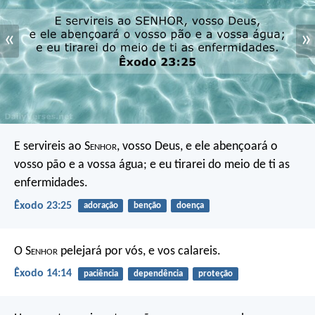
«
»
E servireis ao S
enhor
, vosso Deus, e ele abençoará o
vosso pão e a vossa água; e eu tirarei do meio de ti as
enfermidades.
Êxodo 23:25
adoração
benção
doença
O S
enhor
pelejará por vós, e vos calareis.
Êxodo 14:14
paciência
dependência
proteção