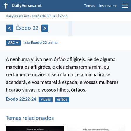
DailyVerses.net
Temas
Inscreva-se
DailyVerses.net
›
Livros da Bíblia
›
Êxodo
Êxodo 22
Leia
Êxodo 22
online
ARC
A nenhuma viúva nem órfão afligireis. Se de alguma
maneira os afligirdes, e eles clamarem a mim, eu
certamente ouvirei o seu clamor, e a minha ira se
acenderá, e vos matarei à espada; e vossas mulheres
ficarão viúvas, e vossos filhos, órfãos.
Êxodo 22:22-24
viúvas
órfãos
Temas relacionados