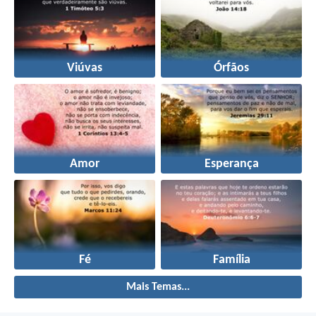
Viúvas
Órfãos
Amor
Esperança
Fé
Família
Mais Temas...