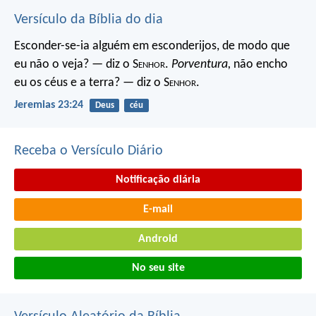
Versículo da Bíblia do dia
Esconder-se-ia alguém em esconderijos, de modo que
eu não o veja? — diz o S
enhor
.
Porventura,
não encho
eu os céus e a terra? — diz o S
enhor
.
Jeremias 23:24
Deus
céu
Receba o Versículo Diário
Notificação diária
E-mail
Android
No seu site