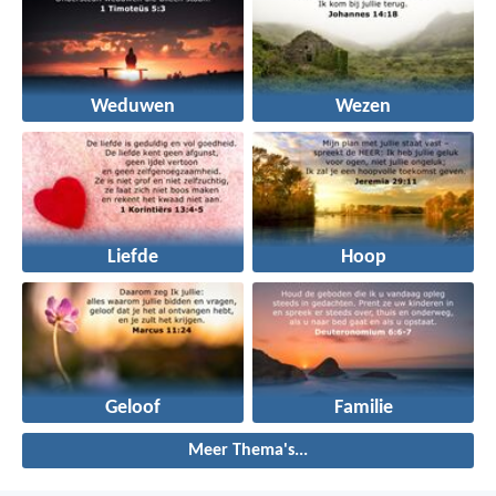
Weduwen
Wezen
Liefde
Hoop
Geloof
Familie
Meer Thema's...