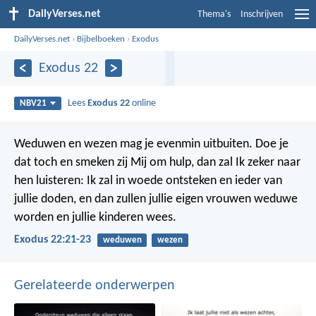
DailyVerses.net
Thema's
Inschrijven
DailyVerses.net
›
Bijbelboeken
›
Exodus
Exodus 22
Lees
Exodus 22
online
NBV21
Weduwen en wezen mag je evenmin uitbuiten. Doe je
dat toch en smeken zij Mij om hulp, dan zal Ik zeker naar
hen luisteren: Ik zal in woede ontsteken en ieder van
jullie doden, en dan zullen jullie eigen vrouwen weduwe
worden en jullie kinderen wees.
Exodus 22:21-23
weduwen
wezen
Gerelateerde onderwerpen