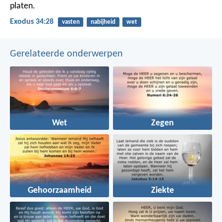
platen.
Exodus 34:28
vasten
nabijheid
wet
Gerelateerde onderwerpen
Wet
Zegen
Gehoorzaamheid
Ziekte