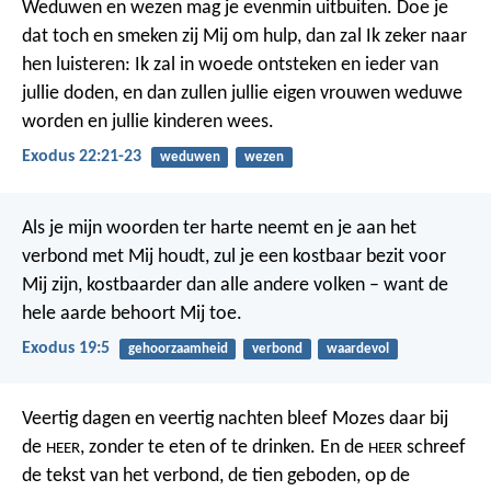
Weduwen en wezen mag je evenmin uitbuiten. Doe je
dat toch en smeken zij Mij om hulp, dan zal Ik zeker naar
hen luisteren: Ik zal in woede ontsteken en ieder van
jullie doden, en dan zullen jullie eigen vrouwen weduwe
worden en jullie kinderen wees.
Exodus 22:21-23
weduwen
wezen
Als je mijn woorden ter harte neemt en je aan het
verbond met Mij houdt, zul je een kostbaar bezit voor
Mij zijn, kostbaarder dan alle andere volken – want de
hele aarde behoort Mij toe.
Exodus 19:5
gehoorzaamheid
verbond
waardevol
Veertig dagen en veertig nachten bleef Mozes daar bij
de
, zonder te eten of te drinken. En de
schreef
HEER
HEER
de tekst van het verbond, de tien geboden, op de