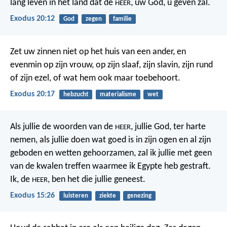
lang leven in het land dat de
, uw God, u geven zal.
HEER
Exodus 20:12
God
zegen
familie
Zet uw zinnen niet op het huis van een ander, en
evenmin op zijn vrouw, op zijn slaaf, zijn slavin, zijn rund
of zijn ezel, of wat hem ook maar toebehoort.
Exodus 20:17
hebzucht
materialisme
wet
Als jullie de woorden van de
, jullie God, ter harte
HEER
nemen, als jullie doen wat goed is in zijn ogen en al zijn
geboden en wetten gehoorzamen, zal ik jullie met geen
van de kwalen treffen waarmee ik Egypte heb gestraft.
Ik, de
, ben het die jullie geneest.
HEER
Exodus 15:26
luisteren
ziekte
genezing