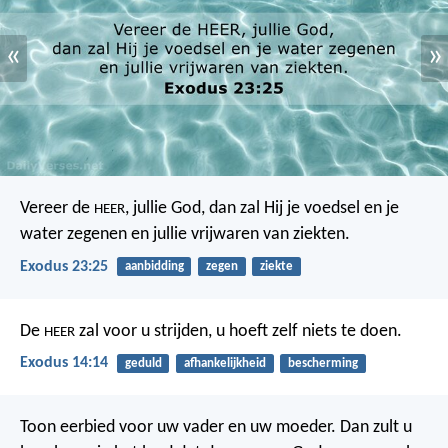
«
»
Vereer de
, jullie God, dan zal Hij je voedsel en je
HEER
water zegenen en jullie vrijwaren van ziekten.
Exodus 23:25
aanbidding
zegen
ziekte
De
zal voor u strijden, u hoeft zelf niets te doen.
HEER
Exodus 14:14
geduld
afhankelijkheid
bescherming
Toon eerbied voor uw vader en uw moeder. Dan zult u