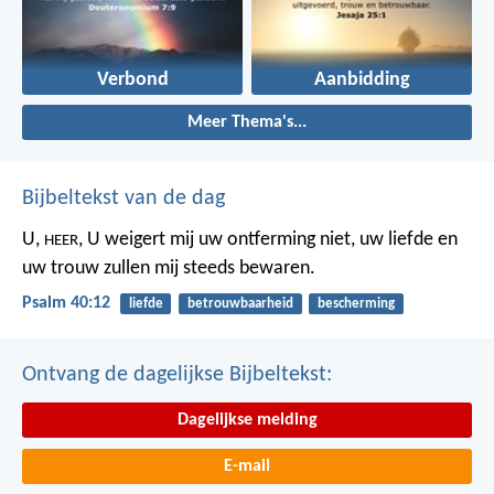
Verbond
Aanbidding
Meer Thema's...
Bijbeltekst van de dag
U,
,
U weigert mij uw ontferming niet,
uw liefde en
HEER
uw trouw
zullen mij steeds bewaren.
Psalm 40:12
liefde
betrouwbaarheid
bescherming
Ontvang de dagelijkse Bijbeltekst:
Dagelijkse melding
E-mail