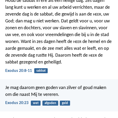
Houd de sabbat in ere als een heilige dag. Zes dagen
lang kunt u werken en al uw arbeid verrichten, maar de
zevende dag is de sabbat, die gewijd is aan de
, uw
HEER
God; dan mag u niet werken. Dat geldt voor u, voor uw
zonen en dochters, voor uw slaven en slavinnen, voor
uw vee, en ook voor vreemdelingen die bij u in de stad
wonen. Want in zes dagen heeft de
de hemel en de
HEER
aarde gemaakt, en de zee met alles wat er leeft, en op
de zevende dag rustte Hij. Daarom heeft de
de
HEER
sabbat gezegend en geheiligd.
Exodus 20:8-11
sabbat
Je mag daarom geen goden van zilver of goud maken
om die naast Mij te vereren.
Exodus 20:23
wet
afgoden
geld