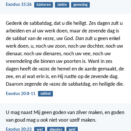
Exodus 15:26
luisteren
ziekte
genezing
Gedenk de sabbatdag, dat
u
die heiligt. Zes dagen zult u
arbeiden en al uw werk doen, maar de zevende dag is
de sabbat van de
, uw God.
Dan
zult u geen enkel
HEERE
werk doen, u, noch uw zoon, noch uw dochter,
noch
uw
dienaar, noch uw dienares, noch uw vee, noch uw
vreemdeling die binnen uw poorten is. Want in zes
dagen heeft de
de hemel en de aarde gemaakt, de
HEERE
zee, en al wat erin is, en Hij rustte op de zevende dag.
Daarom zegende de
de sabbatdag, en heiligde die.
HEERE
Exodus 20:8-11
sabbat
U mag naast Mij geen goden van zilver maken, en goden
van goud mag u
ook
niet voor uzelf maken.
Exodus 20:23
wet
afgoden
geld