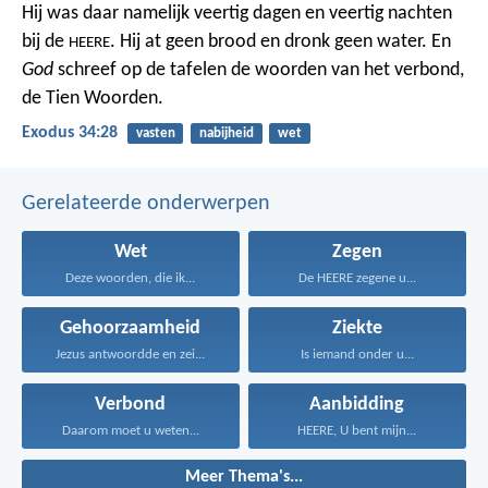
Hij was daar namelijk veertig dagen en veertig nachten
bij de
. Hij at geen brood en dronk geen water. En
HEERE
God
schreef op de tafelen de woorden van het verbond,
de Tien Woorden.
Exodus 34:28
vasten
nabijheid
wet
Gerelateerde onderwerpen
Wet
Zegen
Deze woorden, die ik...
De HEERE zegene u...
Gehoorzaamheid
Ziekte
Jezus antwoordde en zei...
Is iemand onder u...
Verbond
Aanbidding
Daarom moet u weten...
HEERE, U bent mijn...
Meer Thema's...