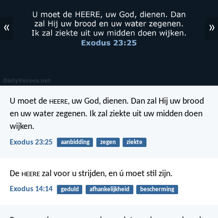
«
»
U moet de
, uw God, dienen. Dan zal Hij uw brood
HEERE
en uw water zegenen. Ik zal ziekte uit uw midden doen
wijken.
Exodus 23:25
aanbidding
zegen
ziekte
De
zal voor u strijden, en ú moet stil zijn.
HEERE
Exodus 14:14
geduld
afhankelijkheid
bescherming