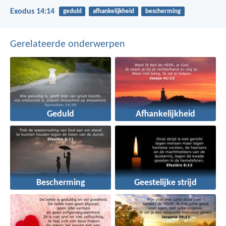
Exodus 14:14
geduld
afhankelijkheid
bescherming
Gerelateerde onderwerpen
Geduld
Afhankelijkheid
Bescherming
Geestelijke strijd