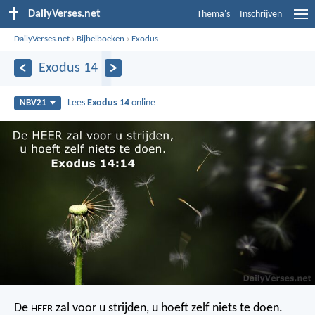
DailyVerses.net
Thema's
Inschrijven
DailyVerses.net
›
Bijbelboeken
›
Exodus
Exodus 14
Lees
Exodus 14
online
NBV21
De
zal voor u strijden, u hoeft zelf niets te doen.
HEER