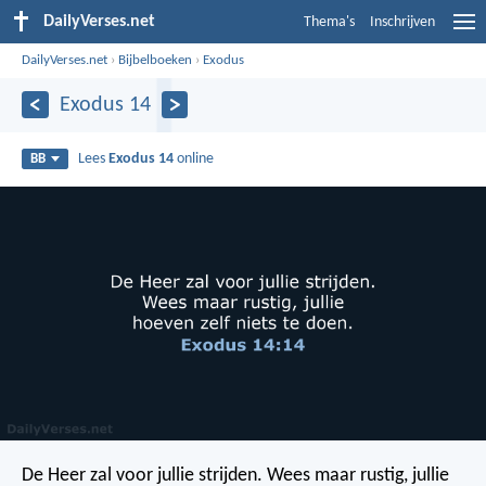
DailyVerses.net
Thema's
Inschrijven
DailyVerses.net
›
Bijbelboeken
›
Exodus
Exodus 14
Lees
Exodus 14
online
BB
De Heer zal voor jullie strijden. Wees maar rustig, jullie