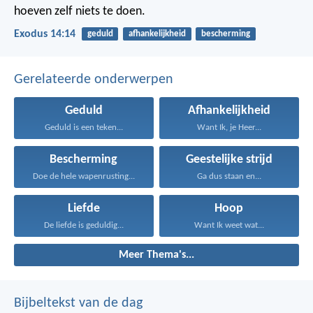
hoeven zelf niets te doen.
Exodus 14:14
geduld
afhankelijkheid
bescherming
Gerelateerde onderwerpen
Geduld
Afhankelijkheid
Geduld is een teken...
Want Ik, je Heer...
Bescherming
Geestelijke strijd
Doe de hele wapenrusting...
Ga dus staan en...
Liefde
Hoop
De liefde is geduldig...
Want Ik weet wat...
Meer Thema's...
Bijbeltekst van de dag