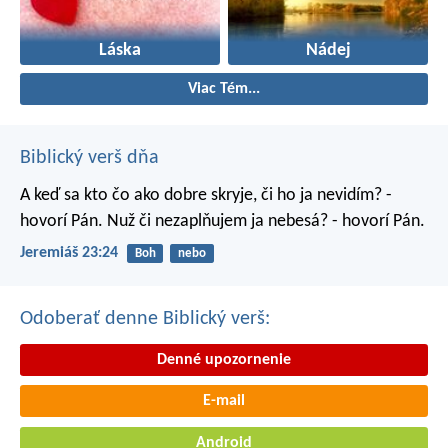
Láska
Nádej
Viac Tém...
Biblický verš dňa
A keď sa kto čo ako dobre skryje, či ho ja nevidím? -
hovorí Pán. Nuž či nezaplňujem ja nebesá? - hovorí Pán.
Jeremiáš 23:24
Boh
nebo
Odoberať denne Biblický verš:
Denné upozornenie
E-mail
Android