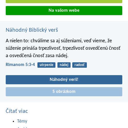
Na vašom webe
Náhodný Biblický verš
A nielen to: chválime sa aj súženiami, veď vieme, že
súženie prináša trpezlivosť, trpezlivosť osvedčenú čnosť
a osvedčená čnosť zasa nádej.
Rimanom 5:3-4
utrpenie
nádej
radosť
Náhodný verš!
S obrázkom
Čítať viac
Témy