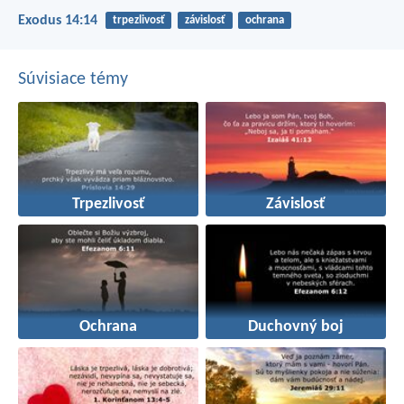
Exodus 14:14
trpezlivosť
závislosť
ochrana
Súvisiace témy
Trpezlivosť
Závislosť
Ochrana
Duchovný boj