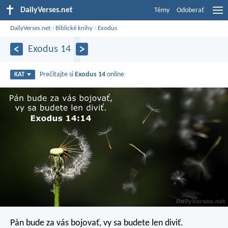
DailyVerses.net
Témy
Odoberať
DailyVerses.net
›
Biblické knihy
›
Exodus
Exodus 14
Prečítajte si
Exodus 14
online
KAT
Pán bude za vás bojovať, vy sa budete len diviť.