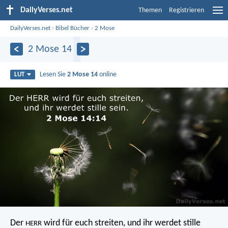
DailyVerses.net
Themen
Registrieren
DailyVerses.net
›
Bibel Bücher
›
2 Mose
2 Mose 14
Lesen Sie
2 Mose 14
online
LUT
Der
wird für euch streiten, und ihr werdet stille
HERR