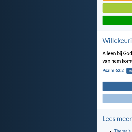
Willekeuri
Alleen bij God
van hem komt
Psalm 62:2
r
Lees meer
Thema's