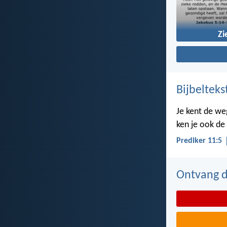
Zi
Bijbelteks
Je kent de we
ken je ook de
Prediker 11:5
Ontvang de