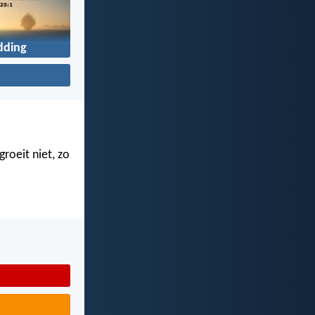
dding
roeit niet, zo