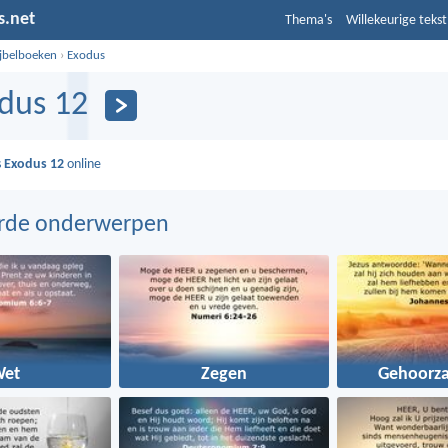
s.net
Thema's
Willekeurige tekst
ijbelboeken
›
Exodus
dus 12
s
Exodus 12
online
erde onderwerpen
Wet
Zegen
Gehoorz