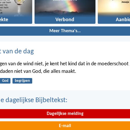
ekte
Verbond
Aanbi
Meer Thema's...
t van de dag
gen van de wind niet, je kent het kind dat in de moederschoot g
 daden niet van God, die alles maakt.
God
begrijpen
 dagelijkse Bijbeltekst:
Dagelijkse melding
E-mail