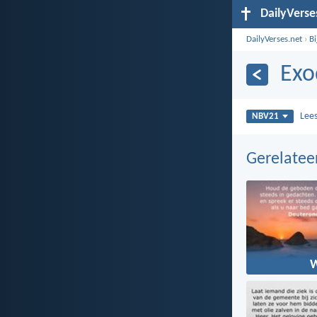
DailyVerse
DailyVerses.net
›
B
Exo
Lee
NBV21
Gerelate