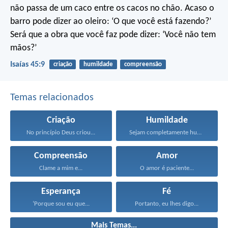
não passa de um caco entre os cacos no chão.
Acaso o
barro pode dizer ao oleiro:
‘O que você está fazendo?’
Será que a obra que você faz pode dizer:
‘Você não tem
mãos?’
Isaías 45:9
criação
humildade
compreensão
Temas relacionados
Criação
Humildade
No princípio Deus criou...
Sejam completamente humildes e...
Compreensão
Amor
Clame a mim e...
O amor é paciente...
Esperança
Fé
‘Porque sou eu que...
Portanto, eu lhes digo...
Mais Temas...