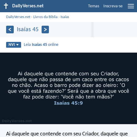
DailyVerses.net
Temas
Inscreva-se
DailyVerses.net
›
Livros da Bíblia
›
Isaías
Isaías 45
Leia
Isaías 45
online
NVI
Ai daquele que contende com seu Criador,
daquele que