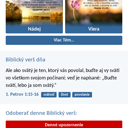
Nádej
Viera
Viac Tém...
Biblický verš dňa
Ale ako svätý je ten, ktorý vás povolal, buďte aj vy svätí
vo všetkom svojom počínaní; veď je napísané: „Buďte
svätí, lebo ja som svätý.“
1. Petrov 1:15-16
svätosť
život
povolanie
Odoberať denne Biblický verš:
Denné upozornenie