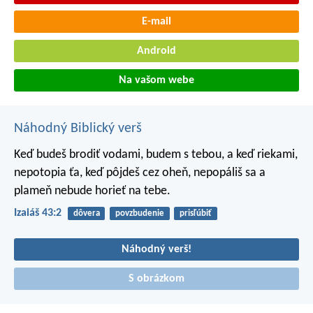
E-mail
Android
Na vašom webe
Náhodný Biblický verš
Keď budeš brodiť vodami,
budem s tebou,
a keď riekami,
nepotopia ťa,
keď pôjdeš cez oheň, nepopáliš sa
a
plameň nebude horieť na tebe.
Izaiáš 43:2
dôvera
povzbudenie
prisľúbiť
Náhodný verš!
S obrázkom