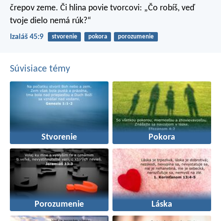
črepov zeme. Či hlina povie tvorcovi: „Čo robíš, veď
tvoje dielo nemá rúk?“
Izaiáš 45:9
stvorenie
pokora
porozumenie
Súvisiace témy
Stvorenie
Pokora
Porozumenie
Láska