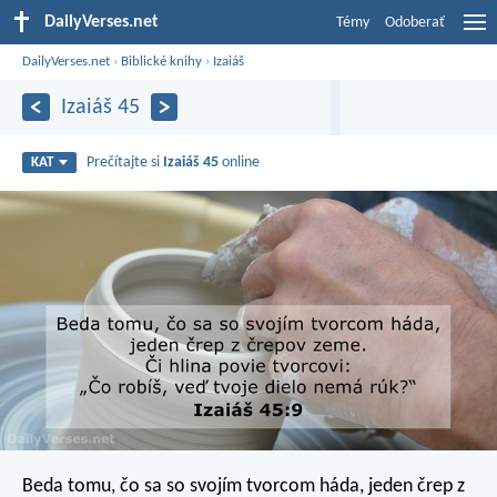
DailyVerses.net
Témy
Odoberať
DailyVerses.net
›
Biblické knihy
›
Izaiáš
Izaiáš 45
Prečítajte si
Izaiáš 45
online
KAT
Beda tomu, čo sa so svojím tvorcom háda, jeden črep z