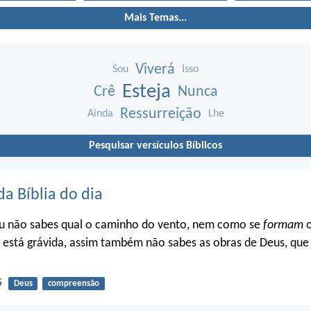
Mais Temas...
Viverá
Sou
Isso
Esteja
Crê
Nunca
Ressurreição
Ainda
Lhe
Pesquisar versículos Bíblicos
da Bíblia do dia
u não sabes qual o caminho do vento, nem como se
formam
o
 está grávida, assim também não sabes as obras de Deus, que 
5
Deus
compreensão