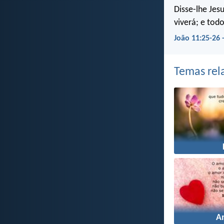
Disse-lhe Jes
viverá; e tod
João 11:25-26 
Temas rel
A