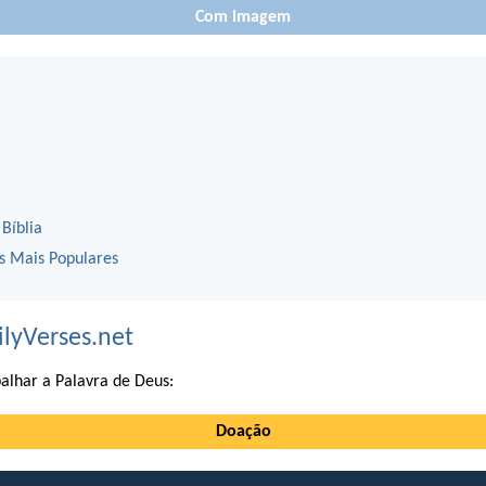
Com imagem
 Bíblia
os Mais Populares
ilyVerses.net
alhar a Palavra de Deus:
Doação