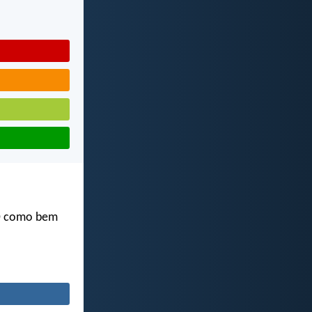
m
como bem