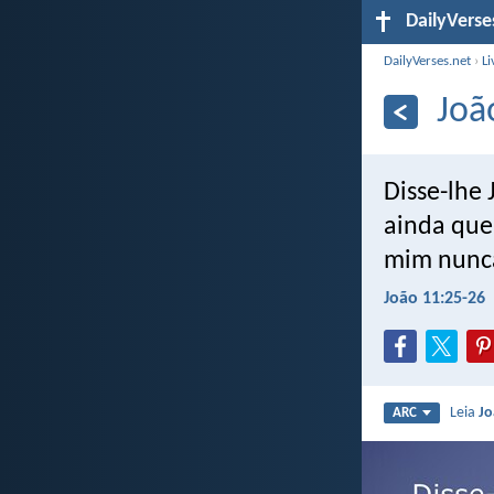
DailyVerse
DailyVerses.net
›
Li
Joã
Disse-lhe 
ainda que 
mim nunca
João 11:25-26
Leia
Jo
ARC