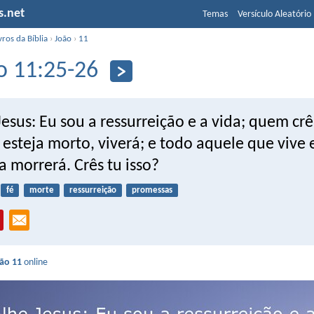
s.net
Temas
Versículo Aleatório
vros da Bíblia
›
João
›
11
o 11:25-26
Jesus: Eu sou a ressurreição e a vida; quem c
esteja morto, viverá; e todo aquele que vive 
 morrerá. Crês tu isso?
fé
morte
ressurreição
promessas
ão 11
online