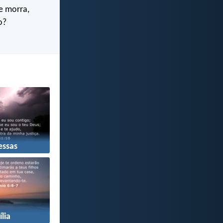
e morra,
o?
ssas
lia