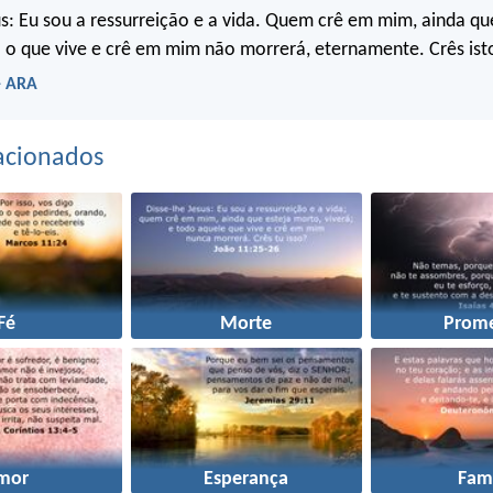
us: Eu sou a ressurreição e a vida. Quem crê em mim, ainda qu
o o que vive e crê em mim não morrerá, eternamente. Crês ist
- ARA
acionados
Fé
Morte
Prome
mor
Esperança
Famí