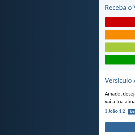
Receba o V
Versículo 
Amado, desej
vai a tua alma
3 João 1:2
be