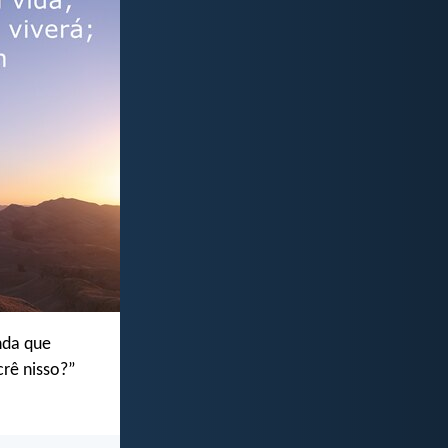
nda que
rê nisso?”