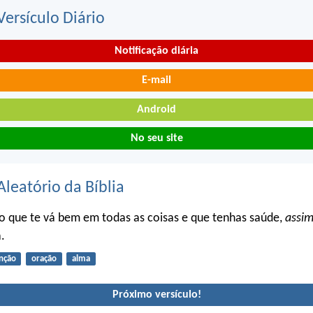
ersículo Diário
Notificação diária
E-mail
Android
No seu site
Aleatório da Bíblia
o que te vá bem em todas as coisas e que tenhas saúde,
assi
.
nção
oração
alma
Próximo versículo!