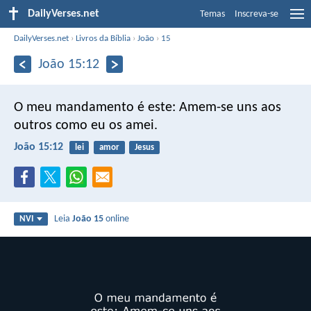
DailyVerses.net
Temas
Inscreva-se
DailyVerses.net
›
Livros da Bíblia
›
João
›
15
João 15:12
O meu mandamento é este: Amem-se uns aos
outros como eu os amei.
João 15:12
lei
amor
Jesus
Leia
João 15
online
NVI