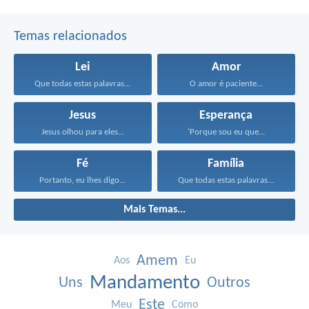
Temas relacionados
Lei
Amor
Que todas estas palavras...
O amor é paciente...
Jesus
Esperança
Jesus olhou para eles...
‘Porque sou eu que...
Fé
Família
Portanto, eu lhes digo...
Que todas estas palavras...
Mais Temas...
Amem
Aos
Eu
Mandamento
Uns
Outros
Este
Meu
Como