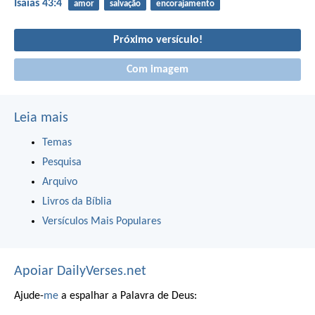
Isaías 43:4
amor
salvação
encorajamento
Próximo versículo!
Com imagem
Leia mais
Temas
Pesquisa
Arquivo
Livros da Bíblia
Versículos Mais Populares
Apoiar DailyVerses.net
Ajude-
me
a espalhar a Palavra de Deus: