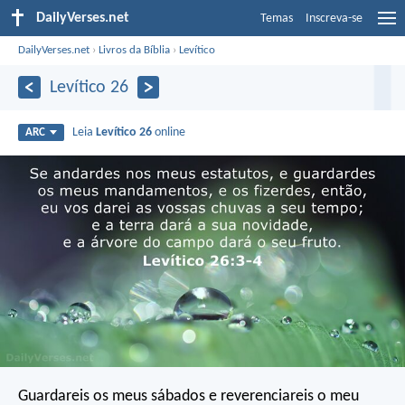
DailyVerses.net
Temas
Inscreva-se
DailyVerses.net
›
Livros da Bíblia
›
Levítico
Levítico 26
Leia
Levítico 26
online
ARC
Guardareis os meus sábados e reverenciareis o meu