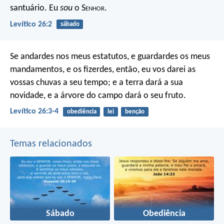
santuário. Eu
sou
o S
enhor
.
Levítico 26:2
sábado
Se andardes nos meus estatutos, e guardardes os meus
mandamentos, e os fizerdes, então, eu vos darei as
vossas chuvas a seu tempo; e a terra dará a sua
novidade, e a árvore do campo dará o seu fruto.
Levítico 26:3-4
obediência
lei
benção
Temas relacionados
Sábado
Obediência