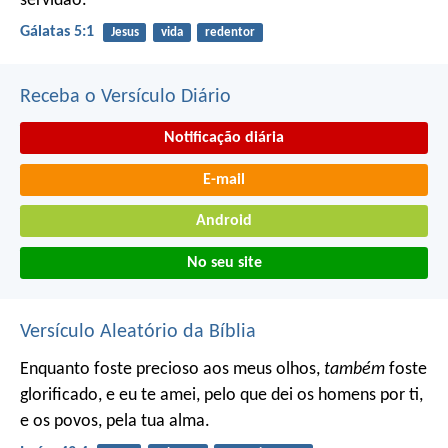
servidão.
Gálatas 5:1
Jesus
vida
redentor
Receba o Versículo Diário
Notificação diária
E-mail
Android
No seu site
Versículo Aleatório da Bíblia
Enquanto foste precioso aos meus olhos,
também
foste
glorificado, e eu te amei,
pelo que dei os homens por ti,
e os povos, pela tua alma.