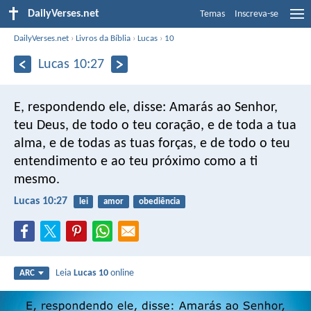
DailyVerses.net
Temas
Inscreva-se
DailyVerses.net
›
Livros da Bíblia
›
Lucas
›
10
Lucas 10:27
E, respondendo ele, disse: Amarás ao Senhor,
teu Deus, de todo o teu coração, e de toda a tua
alma, e de todas as tuas forças, e de todo o teu
entendimento e ao teu próximo como a ti
mesmo.
Lucas 10:27
lei
amor
obediência
Leia
Lucas 10
online
ARC