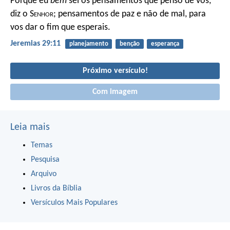
Porque eu
bem
sei os pensamentos que penso de vós,
diz o S
enhor
; pensamentos de paz e não de mal, para
vos dar o fim que esperais.
Jeremias 29:11
planejamento
benção
esperança
Próximo versículo!
Com imagem
Leia mais
Temas
Pesquisa
Arquivo
Livros da Bíblia
Versículos Mais Populares