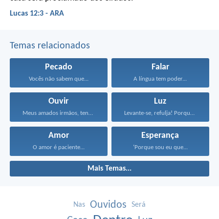
Lucas 12:3 - ARA
Temas relacionados
Pecado
Falar
Vocês não sabem que...
A língua tem poder...
Ouvir
Luz
Meus amados irmãos, tenham...
Levante-se, refulja! Porque chegou...
Amor
Esperança
O amor é paciente...
‘Porque sou eu que...
Mais Temas...
Ouvidos
Nas
Será