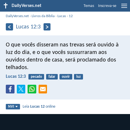
DailyVerses.net
Temas
Inscreva-se
DailyVerses.net
›
Livros da Bíblia
›
Lucas
›
12
Lucas 12:3
O que vocês disseram nas trevas será ouvido à
luz do dia, e o que vocês sussurraram aos
ouvidos dentro de casa, será proclamado dos
telhados.
Lucas 12:3
pecado
falar
ouvir
luz
Leia
Lucas 12
online
NVI